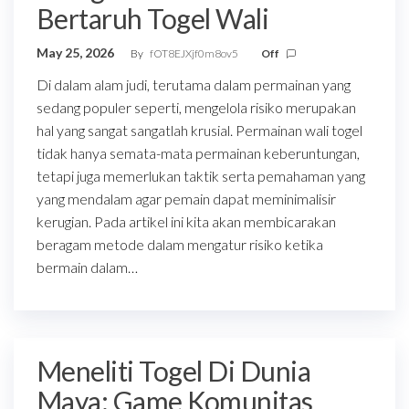
Bertaruh Togel Wali
May 25, 2026
By
fOT8EJXjf0m8ov5
Off
Di dalam alam judi, terutama dalam permainan yang
sedang populer seperti, mengelola risiko merupakan
hal yang sangat sangatlah krusial. Permainan wali togel
tidak hanya semata-mata permainan keberuntungan,
tetapi juga memerlukan taktik serta pemahaman yang
yang mendalam agar pemain dapat meminimalisir
kerugian. Pada artikel ini kita akan membicarakan
beragam metode dalam mengatur risiko ketika
bermain dalam…
Meneliti Togel Di Dunia
Maya: Game Komunitas