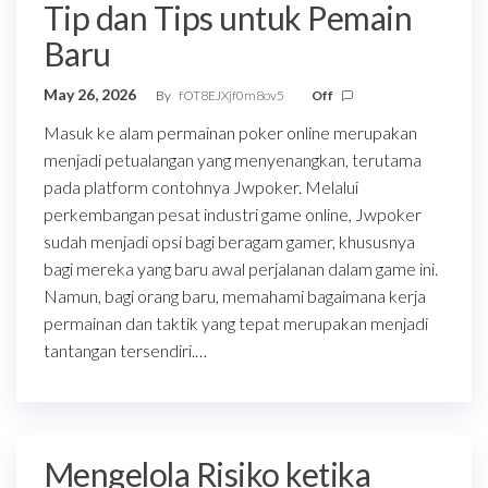
Tip dan Tips untuk Pemain
Baru
May 26, 2026
By
fOT8EJXjf0m8ov5
Off
Masuk ke alam permainan poker online merupakan
menjadi petualangan yang menyenangkan, terutama
pada platform contohnya Jwpoker. Melalui
perkembangan pesat industri game online, Jwpoker
sudah menjadi opsi bagi beragam gamer, khususnya
bagi mereka yang baru awal perjalanan dalam game ini.
Namun, bagi orang baru, memahami bagaimana kerja
permainan dan taktik yang tepat merupakan menjadi
tantangan tersendiri.…
Mengelola Risiko ketika