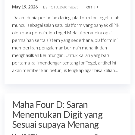
May 19, 2026
By
fOT8EJXjf0m8ov5
Off
Dalam dunia perjudian daring, platform IonTogel telah
muncul sebagai salah satu platform yang banyak dilirik
oleh para pemain. ion togel Melalui beraneka opsi
permainan serta sistem yang sederhana, platform ini
memberikan pengalaman bermain menarik dan
menghasilkan keuntungan. Untuk kalian yang baru
pertama kali mendengar tentang IonTogel, artikel ini
akan memberikan petunjuk lengkap agar bisa kalian…
Maha Four D: Saran
Menentukan Digit yang
Sesuai supaya Menang