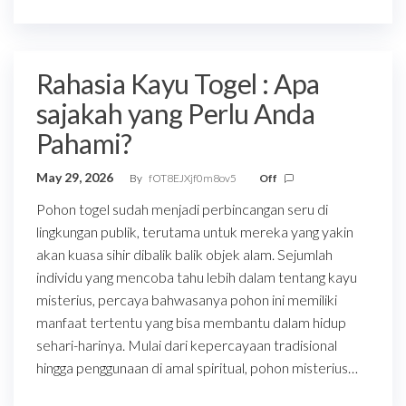
Rahasia Kayu Togel : Apa
sajakah yang Perlu Anda
Pahami?
May 29, 2026
By
fOT8EJXjf0m8ov5
Off
Pohon togel sudah menjadi perbincangan seru di
lingkungan publik, terutama untuk mereka yang yakin
akan kuasa sihir dibalik balik objek alam. Sejumlah
individu yang mencoba tahu lebih dalam tentang kayu
misterius, percaya bahwasanya pohon ini memiliki
manfaat tertentu yang bisa membantu dalam hidup
sehari-harinya. Mulai dari kepercayaan tradisional
hingga penggunaan di amal spiritual, pohon misterius…