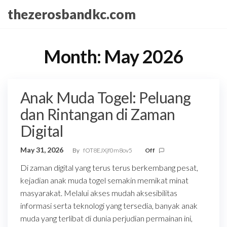
Skip
thezerosbandkc.com
to
the
content
Month:
May 2026
Anak Muda Togel: Peluang
dan Rintangan di Zaman
Digital
May 31, 2026
By
fOT8EJXjf0m8ov5
Off
Di zaman digital yang terus terus berkembang pesat,
kejadian anak muda togel semakin memikat minat
masyarakat. Melalui akses mudah aksesibilitas
informasi serta teknologi yang tersedia, banyak anak
muda yang terlibat di dunia perjudian permainan ini,