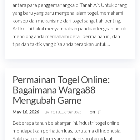
antara para penggemar angka di Tanah Air. Untuk orang
yang baru yang baru mengenal alam togel, memahami
konsep dan mekanisme dari togel sangatlah penting.
Artikel ini bakal menyampaikan panduan lengkap untuk
menolong anda memahami detail permainan ini, dan
tips dan taktik yang bisa anda terapkan untuk…
Permainan Togel Online:
Bagaimana Warga88
Mengubah Game
May 16, 2026
By
fOT8EJXjf0m8ov5
Off
Beberapa tahun belakangan ini, industri togel online
mendapatkan perhatian luas, terutama di Indonesia.
Salah satu platform yang menjadi sorotan adalah