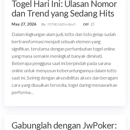
Togel Hari Ini: Ulasan Nomor
dan Trend yang Sedang Hits
May 27, 2026
By
fOT8EJXjf0m8ov5
Off
Dalam lingkungan alam judi, lotto dan toto gelap sudah
bertransformasi menjadi sebuah elemen yang
signifikan, terutama dengan pertumbuhan togel online
yang mana semakin meningkat banyak diminati.
Beberapa pengguna saat ini berpindah pada sarana
online untuk menyusun keberuntungannya dalam lotto
saat ini. Seiring dengan aksesibilitas akses dan beragam
cara yang diusulkan tersedia, togel daring menawarkan
performa…
Gabunglah dengan JwPoker: