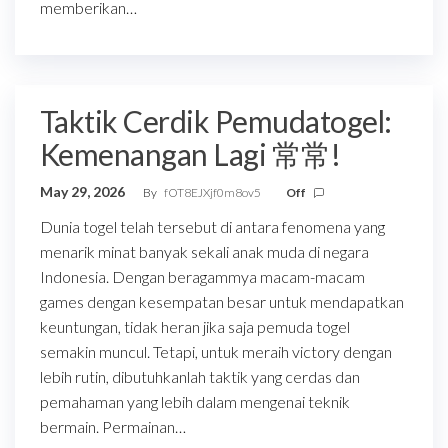
memberikan…
Taktik Cerdik Pemudatogel:
Kemenangan Lagi 常常!
May 29, 2026
By
fOT8EJXjf0m8ov5
Off
Dunia togel telah tersebut di antara fenomena yang
menarik minat banyak sekali anak muda di negara
Indonesia. Dengan beragammya macam-macam
games dengan kesempatan besar untuk mendapatkan
keuntungan, tidak heran jika saja pemuda togel
semakin muncul. Tetapi, untuk meraih victory dengan
lebih rutin, dibutuhkanlah taktik yang cerdas dan
pemahaman yang lebih dalam mengenai teknik
bermain. Permainan…