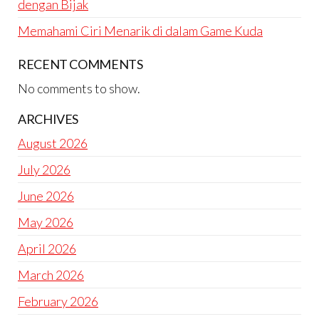
dengan Bijak
Memahami Ciri Menarik di dalam Game Kuda
RECENT COMMENTS
No comments to show.
ARCHIVES
August 2026
July 2026
June 2026
May 2026
April 2026
March 2026
February 2026