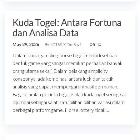
Kuda Togel: Antara Fortuna
dan Analisa Data
May 29, 2026
By
fOT8EJXjf0m8ov5
Off
Dalam dunia gambling, horse togel menjadi sebuah
bentuk game yang sangat memikat perhatian banyak
orang utama sekali. Dalam belakang simplicity
konsepnya, ada kombinasi antara luck dan taktik
analisis yang dapat mempengaruhi hasil permainan.
Bagi sejumlah pecinta togel, istilah kudatogel sering kali
dijumpai sebagai salah satu pilihan pilihan variasi dalam
berbagai platform game. Horse lottery tidak…