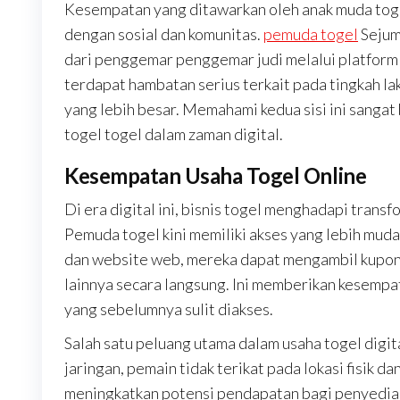
Kesempatan yang ditawarkan oleh anak muda togel t
dengan sosial dan komunitas.
pemuda togel
Sejum
dari penggemar penggemar judi melalui platform s
terdapat hambatan serius terkait pada tingkah la
yang lebih besar. Memahami kedua sisi ini sanga
togel togel dalam zaman digital.
Kesempatan Usaha Togel Online
Di era digital ini, bisnis togel menghadapi trans
Pemuda togel kini memiliki akses yang lebih muda
dan website web, mereka dapat mengambil kupon,
lainnya secara langsung. Ini memberikan kesempa
yang sebelumnya sulit diakses.
Salah satu peluang utama dalam usaha togel digita
jaringan, pemain tidak terikat pada lokasi fisik da
meningkatkan potensi pendapatan bagi penyedia l