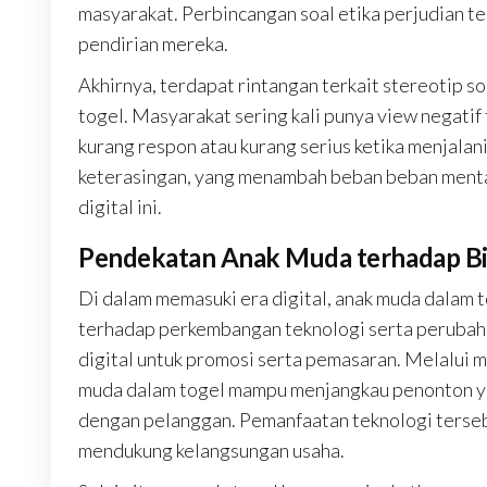
masyarakat. Perbincangan soal etika perjudian t
pendirian mereka.
Akhirnya, terdapat rintangan terkait stereotip s
togel. Masyarakat sering kali punya view negatif 
kurang respon atau kurang serius ketika menjalani
keterasingan, yang menambah beban beban mental
digital ini.
Pendekatan Anak Muda terhadap Bi
Di dalam memasuki era digital, anak muda dalam 
terhadap perkembangan teknologi serta perubaha
digital untuk promosi serta pemasaran. Melalui m
muda dalam togel mampu menjangkau penonton yang
dengan pelanggan. Pemanfaatan teknologi terse
mendukung kelangsungan usaha.