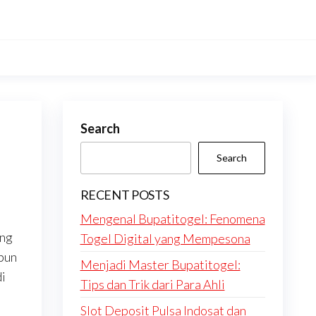
Search
Search
RECENT POSTS
Mengenal Bupatitogel: Fenomena
ang
Togel Digital yang Mempesona
pun
Menjadi Master Bupatitogel:
di
Tips dan Trik dari Para Ahli
Slot Deposit Pulsa Indosat dan