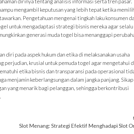
haman dirinya tentang analisis informasi serta tren pasar.
ampu mengambil keputusan yang lebih tepat ketika memili
itawarkan. Pengetahuan mengenai tingkah laku konsumen d
el untuk mengadaptasi strategi bisnis mereka agar selalu
emungkinkan generasi muda togel bisa menanggapi perubah
n diri pada aspek hukum dan etika di melaksanakan usaha
g perjudian, krusial untuk pemuda togel agar mengetahui d
matuhi etika bisnis dan transparansi pada operasional tid
juga menjamin keberlangsungan dalam jangka panjang. Sikap
gan yang menarik bagi pelanggan, sehingga berkontribusi
.
Slot Menang: Strategi Efektif Menghadapi Slot O