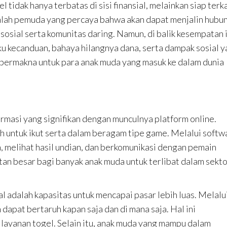
idak hanya terbatas di sisi finansial, melainkan siap terka
lah pemuda yang percaya bahwa akan dapat menjalin hubu
osial serta komunitas daring. Namun, di balik kesempatan i
ku kecanduan, bahaya hilangnya dana, serta dampak sosial 
t bermakna untuk para anak muda yang masuk ke dalam dunia
formasi yang signifikan dengan munculnya platform online.
h untuk ikut serta dalam beragam tipe game. Melalui softw
 melihat hasil undian, dan berkomunikasi dengan pemain
tan besar bagi banyak anak muda untuk terlibat dalam sekt
l adalah kapasitas untuk mencapai pasar lebih luas. Melalu
n dapat bertaruh kapan saja dan di mana saja. Hal ini
ayanan togel. Selain itu, anak muda yang mampu dalam