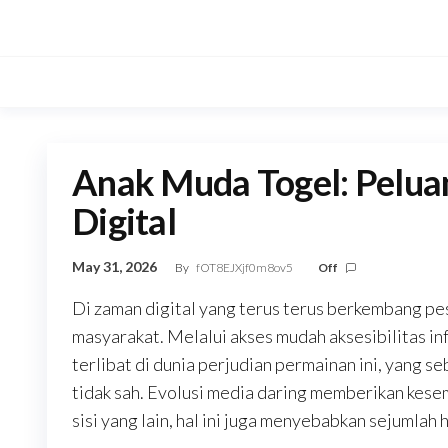
Skip
to
the
content
Anak Muda Togel: Pelua
Digital
May 31, 2026
By
fOT8EJXjf0m8ov5
Off
Di zaman digital yang terus terus berkembang pe
masyarakat. Melalui akses mudah aksesibilitas in
terlibat di dunia perjudian permainan ini, yang
tidak sah. Evolusi media daring memberikan kese
sisi yang lain, hal ini juga menyebabkan sejumlah