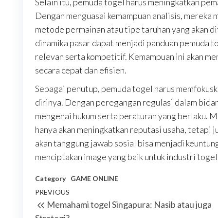
Selain itu, pemuda togel harus meningkatkan pema
Dengan menguasai kemampuan analisis, mereka m
metode permainan atau tipe taruhan yang akan d
dinamika pasar dapat menjadi panduan pemuda tog
relevan serta kompetitif. Kemampuan ini akan m
secara cepat dan efisien.
Sebagai penutup, pemuda togel harus memfokuska
dirinya. Dengan peregangan regulasi dalam bidan
mengenai hukum serta peraturan yang berlaku. Me
hanya akan meningkatkan reputasi usaha, tetapi 
akan tanggung jawab sosial bisa menjadi keuntun
menciptakan image yang baik untuk industri togel
Category
GAME ONLINE
Post
Previous
PREVIOUS
Memahami togel Singapura: Nasib atau juga
navigation
Post