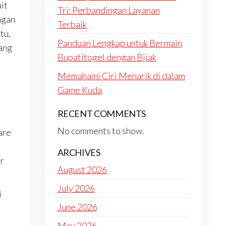
it
Tri: Perbandingan Layanan
ngan
Terbaik
tu,
Panduan Lengkap untuk Bermain
yang
Bupatitogel dengan Bijak
Memahami Ciri Menarik di dalam
Game Kuda
RECENT COMMENTS
No comments to show.
are
ARCHIVES
or
August 2026
July 2026
i
June 2026
May 2026