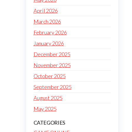
April 2026
March 2026
February 2026
January 2026
December 2025
November 2025
October 2025
September 2025
August 2025
May 2025
CATEGORIES