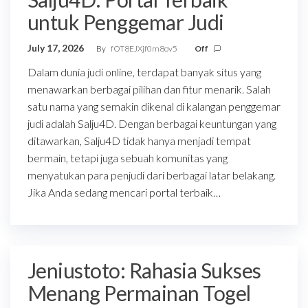
untuk Penggemar Judi
July 17, 2026
By
fOT8EJXjf0m8ov5
Off
Dalam dunia judi online, terdapat banyak situs yang
menawarkan berbagai pilihan dan fitur menarik. Salah
satu nama yang semakin dikenal di kalangan penggemar
judi adalah Salju4D. Dengan berbagai keuntungan yang
ditawarkan, Salju4D tidak hanya menjadi tempat
bermain, tetapi juga sebuah komunitas yang
menyatukan para penjudi dari berbagai latar belakang.
Jika Anda sedang mencari portal terbaik…
Jeniustoto: Rahasia Sukses
Menang Permainan Togel