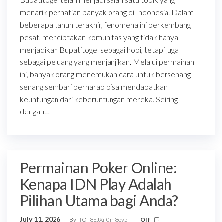
menarik perhatian banyak orang di Indonesia. Dalam
beberapa tahun terakhir, fenomena ini berkembang
pesat, menciptakan komunitas yang tidak hanya
menjadikan Bupatitogel sebagai hobi, tetapi juga
sebagai peluang yang menjanjikan. Melalui permainan
ini, banyak orang menemukan cara untuk bersenang-
senang sembari berharap bisa mendapatkan
keuntungan dari keberuntungan mereka. Seiring
dengan…
Permainan Poker Online:
Kenapa IDN Play Adalah
Pilihan Utama bagi Anda?
July 11, 2026
By
fOT8EJXjf0m8ov5
Off