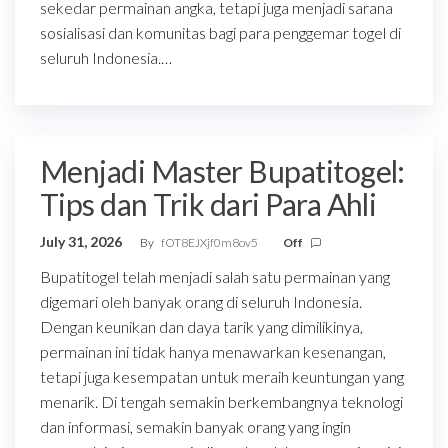
sekedar permainan angka, tetapi juga menjadi sarana
sosialisasi dan komunitas bagi para penggemar togel di
seluruh Indonesia.…
Menjadi Master Bupatitogel:
Tips dan Trik dari Para Ahli
July 31, 2026
By
fOT8EJXjf0m8ov5
Off
Bupatitogel telah menjadi salah satu permainan yang
digemari oleh banyak orang di seluruh Indonesia.
Dengan keunikan dan daya tarik yang dimilikinya,
permainan ini tidak hanya menawarkan kesenangan,
tetapi juga kesempatan untuk meraih keuntungan yang
menarik. Di tengah semakin berkembangnya teknologi
dan informasi, semakin banyak orang yang ingin