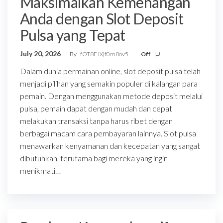
Maksimalkan Kemenangan
Anda dengan Slot Deposit
Pulsa yang Tepat
July 20, 2026
By
fOT8EJXjf0m8ov5
Off
Dalam dunia permainan online, slot deposit pulsa telah
menjadi pilihan yang semakin populer di kalangan para
pemain. Dengan menggunakan metode deposit melalui
pulsa, pemain dapat dengan mudah dan cepat
melakukan transaksi tanpa harus ribet dengan
berbagai macam cara pembayaran lainnya. Slot pulsa
menawarkan kenyamanan dan kecepatan yang sangat
dibutuhkan, terutama bagi mereka yang ingin
menikmati…