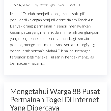
July 16, 2026
By
fOT8EJXjf0m8ov5
Off
Maha 4D telah menjadi sebagai salah satu pilihan
populer di kalangan penjudi lotere dalam Tanah Air.
Banyak orang, permainan ini sendiri menawarkan
kesempatan yang menarik dalam meraih penghargaan
yang mengubah kehidupan. Namun, bagi pemain
pemula, mengetahui mekanisme serta strategi yang
benar untuk bermain Maha4D bisa jadi rintangan
tersendiri bagi mereka. Tulisan ini hendak mengulas
bermacam-macam…
Mengetahui Warga 88 Pusat
Permainan Togel Di Internet
Yang Dipercaya