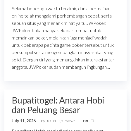
Selama beberapa waktu terakhir, dunia permainan
online telah mengalami perkembangan cepat, serta
sebuah situs yang menarik minat yaitu JWPoker.
JWPoker bukan hanya sekadar tempat untuk
memainkan poker, melainkan juga menjadi wadah
untuk beberapa pecinta game poker tersebut untuk
berkumpul serta mengembangkan masyarakat yang
solid. Dengan ciri yang memungkinkan interaksi antar
anggota, JWPoker sudah membangun lingkungan…
Bupatitogel: Antara Hobi
dan Peluang Besar
July 11, 2026
By
fOT8EJXjf0m8ov5
Off
Bupatitogel telah menjadi salah satu topik yang