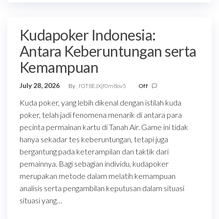
Kudapoker Indonesia:
Antara Keberuntungan serta
Kemampuan
July 28, 2026
By
fOT8EJXjf0m8ov5
Off
Kuda poker, yang lebih dikenal dengan istilah kuda
poker, telah jadi fenomena menarik di antara para
pecinta permainan kartu di Tanah Air. Game ini tidak
hanya sekadar tes keberuntungan, tetapi juga
bergantung pada keterampilan dan taktik dari
pemainnya. Bagi sebagian individu, kudapoker
merupakan metode dalam melatih kemampuan
analisis serta pengambilan keputusan dalam situasi
situasi yang…