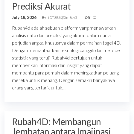
Prediksi Akurat
July 18, 2026
By
fOT8EJXjf0m8ov5
Off
Rubah4d adalah sebuah platform yang menawarkan
analisis data dan prediksi yang akurat dalam dunia
perjudian angka, khususnya dalam permainan togel 4D.
Dengan memanfaatkan teknologi canggih dan metode
statistik yang teruji, Rubah4d bertujuan untuk
memberikan informasi dan insight yang dapat
membantu para pemain dalam meningkatkan peluang
mereka untuk menang. Dengan semakin banyaknya
orang yang tertarik untuk…
Rubah4D: Membangun
Jembatan antara Imajinasi