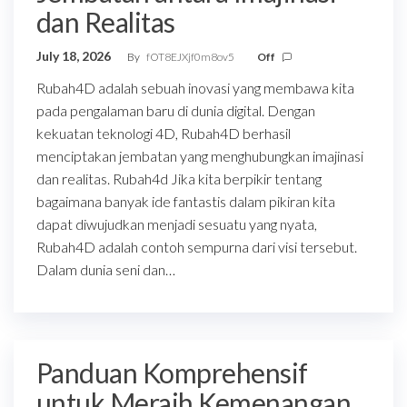
dan Realitas
July 18, 2026
By
fOT8EJXjf0m8ov5
Off
Rubah4D adalah sebuah inovasi yang membawa kita
pada pengalaman baru di dunia digital. Dengan
kekuatan teknologi 4D, Rubah4D berhasil
menciptakan jembatan yang menghubungkan imajinasi
dan realitas. Rubah4d Jika kita berpikir tentang
bagaimana banyak ide fantastis dalam pikiran kita
dapat diwujudkan menjadi sesuatu yang nyata,
Rubah4D adalah contoh sempurna dari visi tersebut.
Dalam dunia seni dan…
Panduan Komprehensif
untuk Meraih Kemenangan