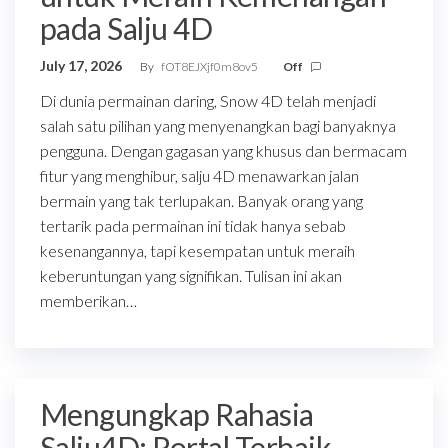
pada Salju 4D
July 17, 2026
By
fOT8EJXjf0m8ov5
Off
Di dunia permainan daring, Snow 4D telah menjadi
salah satu pilihan yang menyenangkan bagi banyaknya
pengguna. Dengan gagasan yang khusus dan bermacam
fitur yang menghibur, salju 4D menawarkan jalan
bermain yang tak terlupakan. Banyak orang yang
tertarik pada permainan ini tidak hanya sebab
kesenangannya, tapi kesempatan untuk meraih
keberuntungan yang signifikan. Tulisan ini akan
memberikan…
Mengungkap Rahasia
Salju4D: Portal Terbaik