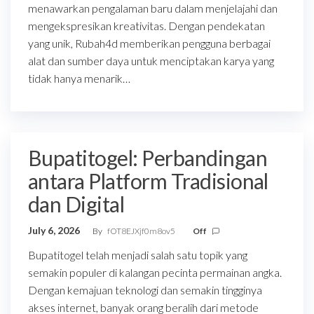
menawarkan pengalaman baru dalam menjelajahi dan
mengekspresikan kreativitas. Dengan pendekatan
yang unik, Rubah4d memberikan pengguna berbagai
alat dan sumber daya untuk menciptakan karya yang
tidak hanya menarik…
Bupatitogel: Perbandingan
antara Platform Tradisional
dan Digital
July 6, 2026
By
fOT8EJXjf0m8ov5
Off
Bupatitogel telah menjadi salah satu topik yang
semakin populer di kalangan pecinta permainan angka.
Dengan kemajuan teknologi dan semakin tingginya
akses internet, banyak orang beralih dari metode