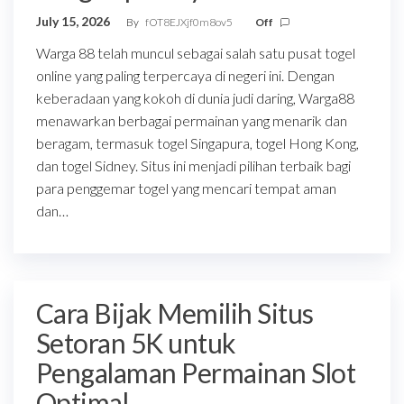
July 15, 2026
By
fOT8EJXjf0m8ov5
Off
Warga 88 telah muncul sebagai salah satu pusat togel
online yang paling terpercaya di negeri ini. Dengan
keberadaan yang kokoh di dunia judi daring, Warga88
menawarkan berbagai permainan yang menarik dan
beragam, termasuk togel Singapura, togel Hong Kong,
dan togel Sidney. Situs ini menjadi pilihan terbaik bagi
para penggemar togel yang mencari tempat aman
dan…
Cara Bijak Memilih Situs
Setoran 5K untuk
Pengalaman Permainan Slot
Optimal