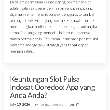
Di dalam permainan kasino daring, permainan slot
adalah salah satu jenis permainan yang paling paling
digemari serta menarik banyak pengguna. Ditambah
berbagai topik, visual yang, serta kesempatan untuk
memenangkan hadiah besar, tidak mengherankan jika
semakin orang yang mencoba keberuntungannya
dalam permainan ini. Terutama untuk para pecinta slot
bersama, mengetahui strategi yang tepat dapat
menjadi salah…
Keuntungan Slot Pulsa
Indosat Ooredoo: Apa yang
Anda Anda?
July 10, 2026
By
fOT8EJXjf0m8ov5
Off