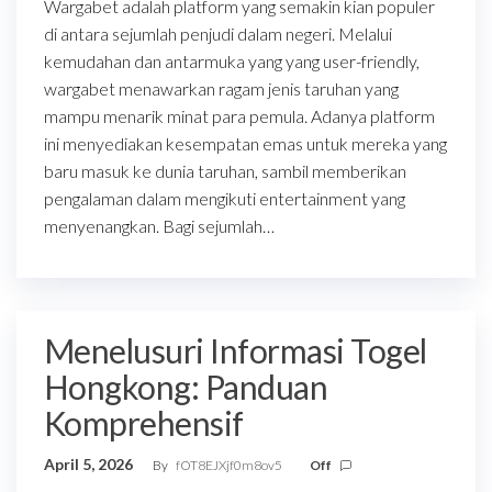
Wargabet adalah platform yang semakin kian populer
di antara sejumlah penjudi dalam negeri. Melalui
kemudahan dan antarmuka yang yang user-friendly,
wargabet menawarkan ragam jenis taruhan yang
mampu menarik minat para pemula. Adanya platform
ini menyediakan kesempatan emas untuk mereka yang
baru masuk ke dunia taruhan, sambil memberikan
pengalaman dalam mengikuti entertainment yang
menyenangkan. Bagi sejumlah…
Menelusuri Informasi Togel
Hongkong: Panduan
Komprehensif
April 5, 2026
By
fOT8EJXjf0m8ov5
Off