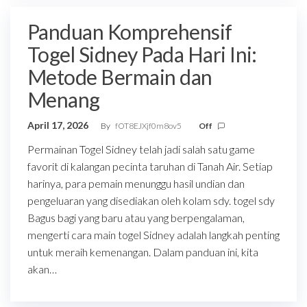
Panduan Komprehensif
Togel Sidney Pada Hari Ini:
Metode Bermain dan
Menang
April 17, 2026
By
fOT8EJXjf0m8ov5
Off
Permainan Togel Sidney telah jadi salah satu game
favorit di kalangan pecinta taruhan di Tanah Air. Setiap
harinya, para pemain menunggu hasil undian dan
pengeluaran yang disediakan oleh kolam sdy. togel sdy
Bagus bagi yang baru atau yang berpengalaman,
mengerti cara main togel Sidney adalah langkah penting
untuk meraih kemenangan. Dalam panduan ini, kita
akan…