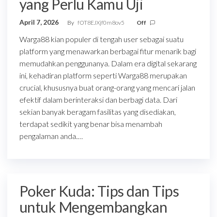
yang Perlu Kamu Uji
April 7, 2026
By
fOT8EJXjf0m8ov5
Off
Warga88 kian populer di tengah user sebagai suatu
platform yang menawarkan berbagai fitur menarik bagi
memudahkan penggunanya. Dalam era digital sekarang
ini, kehadiran platform seperti Warga88 merupakan
crucial, khususnya buat orang-orang yang mencari jalan
efektif dalam berinteraksi dan berbagi data. Dari
sekian banyak beragam fasilitas yang disediakan,
terdapat sedikit yang benar bisa menambah
pengalaman anda.…
Poker Kuda: Tips dan Tips
untuk Mengembangkan