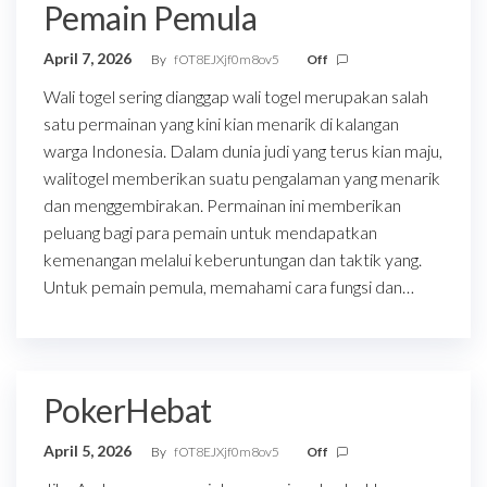
Pemain Pemula
April 7, 2026
By
fOT8EJXjf0m8ov5
Off
Wali togel sering dianggap wali togel merupakan salah
satu permainan yang kini kian menarik di kalangan
warga Indonesia. Dalam dunia judi yang terus kian maju,
walitogel memberikan suatu pengalaman yang menarik
dan menggembirakan. Permainan ini memberikan
peluang bagi para pemain untuk mendapatkan
kemenangan melalui keberuntungan dan taktik yang.
Untuk pemain pemula, memahami cara fungsi dan…
PokerHebat
April 5, 2026
By
fOT8EJXjf0m8ov5
Off