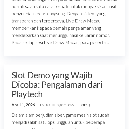
adalah salah satu cara terbaik untuk menyaksikan hasil
pengundian secara langsung. Dengan sistem yang
transparan dan terpercaya, Live Draw Macau
memberikan kepada pemain pengalaman yang
mendebarkan saat menunggu hasil keluaran nomor.
Pada setiap sesi Live Draw Macau, para peserta…
Slot Demo yang Wajib
Dicoba: Pengalaman dari
Playtech
April 1, 2026
By
fOT8EJXjf0m8ov5
Off
Dalam alam perjudian siber, game mesin slot sudah
menjadi salah satu opsi unggulan untuk beberapa