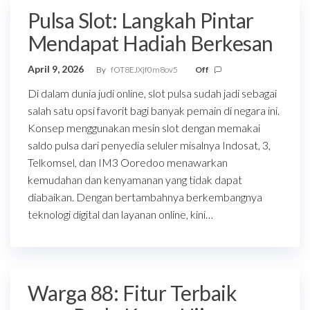
Pulsa Slot: Langkah Pintar
Mendapat Hadiah Berkesan
April 9, 2026
By
fOT8EJXjf0m8ov5
Off
Di dalam dunia judi online, slot pulsa sudah jadi sebagai
salah satu opsi favorit bagi banyak pemain di negara ini.
Konsep menggunakan mesin slot dengan memakai
saldo pulsa dari penyedia seluler misalnya Indosat, 3,
Telkomsel, dan IM3 Ooredoo menawarkan
kemudahan dan kenyamanan yang tidak dapat
diabaikan. Dengan bertambahnya berkembangnya
teknologi digital dan layanan online, kini…
Warga 88: Fitur Terbaik