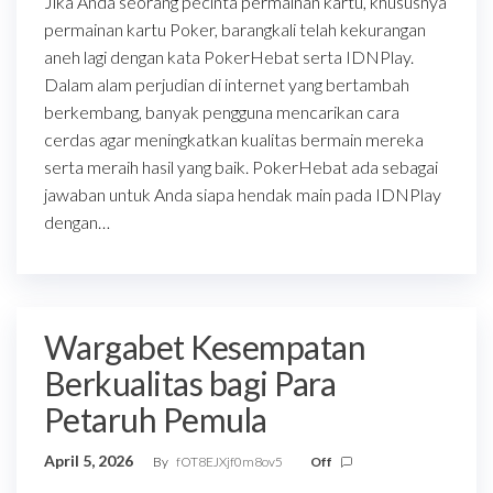
Jika Anda seorang pecinta permainan kartu, khususnya
permainan kartu Poker, barangkali telah kekurangan
aneh lagi dengan kata PokerHebat serta IDNPlay.
Dalam alam perjudian di internet yang bertambah
berkembang, banyak pengguna mencarikan cara
cerdas agar meningkatkan kualitas bermain mereka
serta meraih hasil yang baik. PokerHebat ada sebagai
jawaban untuk Anda siapa hendak main pada IDNPlay
dengan…
Wargabet Kesempatan
Berkualitas bagi Para
Petaruh Pemula
April 5, 2026
By
fOT8EJXjf0m8ov5
Off