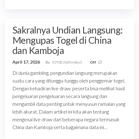
Sakralnya Undian Langsung:
Mengupas Togel di China
dan Kamboja
April 17, 2026
By
fOT8EJXjf0m8ov5
Off
Di dunia gambling, pengundian langsung merupakan
suatu cara yang ditunggu-tunggu oleh penggemar togel.
Dengan kehadiran live draw, peserta bisa melihat hasil
pengeluaran pengeluaran secara langsung dan
mengambil data penting untuk menyusun ramalan yang
lebih akurat. Dalam artikel ini kita akan tentang
mengenai live draw dari beberapa negara termasuk
China dan Kamboja serta bagaimana data ini…