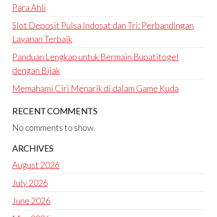
Para Ahli
Slot Deposit Pulsa Indosat dan Tri: Perbandingan
Layanan Terbaik
Panduan Lengkap untuk Bermain Bupatitogel
dengan Bijak
Memahami Ciri Menarik di dalam Game Kuda
RECENT COMMENTS
No comments to show.
ARCHIVES
August 2026
July 2026
June 2026