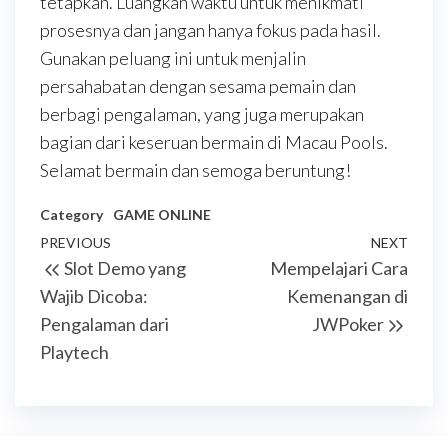
tetapkan. Luangkan waktu untuk menikmati
prosesnya dan jangan hanya fokus pada hasil.
Gunakan peluang ini untuk menjalin
persahabatan dengan sesama pemain dan
berbagi pengalaman, yang juga merupakan
bagian dari keseruan bermain di Macau Pools.
Selamat bermain dan semoga beruntung!
Category
GAME ONLINE
Post
Previous
PREVIOUS
NEXT
Next
Slot Demo yang
Mempelajari Cara
navigation
Post
Post
Wajib Dicoba:
Kemenangan di
Pengalaman dari
JWPoker
Playtech