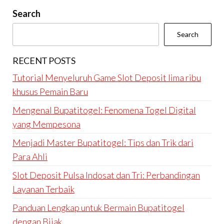
Search
Search
RECENT POSTS
Tutorial Menyeluruh Game Slot Deposit lima ribu
khusus Pemain Baru
Mengenal Bupatitogel: Fenomena Togel Digital
yang Mempesona
Menjadi Master Bupatitogel: Tips dan Trik dari
Para Ahli
Slot Deposit Pulsa Indosat dan Tri: Perbandingan
Layanan Terbaik
Panduan Lengkap untuk Bermain Bupatitogel
dengan Bijak