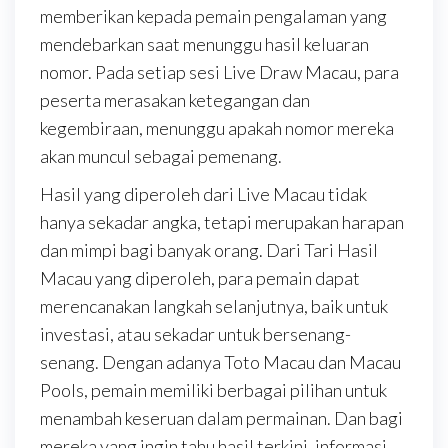
memberikan kepada pemain pengalaman yang
mendebarkan saat menunggu hasil keluaran
nomor. Pada setiap sesi Live Draw Macau, para
peserta merasakan ketegangan dan
kegembiraan, menunggu apakah nomor mereka
akan muncul sebagai pemenang.
Hasil yang diperoleh dari Live Macau tidak
hanya sekadar angka, tetapi merupakan harapan
dan mimpi bagi banyak orang. Dari Tari Hasil
Macau yang diperoleh, para pemain dapat
merencanakan langkah selanjutnya, baik untuk
investasi, atau sekadar untuk bersenang-
senang. Dengan adanya Toto Macau dan Macau
Pools, pemain memiliki berbagai pilihan untuk
menambah keseruan dalam permainan. Dan bagi
mereka yang ingin tahu hasil terkini, informasi