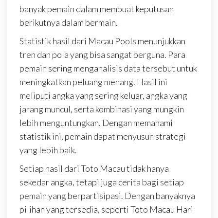
banyak pemain dalam membuat keputusan
berikutnya dalam bermain.
Statistik hasil dari Macau Pools menunjukkan
tren dan pola yang bisa sangat berguna. Para
pemain sering menganalisis data tersebut untuk
meningkatkan peluang menang. Hasil ini
meliputi angka yang sering keluar, angka yang
jarang muncul, serta kombinasi yang mungkin
lebih menguntungkan. Dengan memahami
statistik ini, pemain dapat menyusun strategi
yang lebih baik.
Setiap hasil dari Toto Macau tidak hanya
sekedar angka, tetapi juga cerita bagi setiap
pemain yang berpartisipasi. Dengan banyaknya
pilihan yang tersedia, seperti Toto Macau Hari