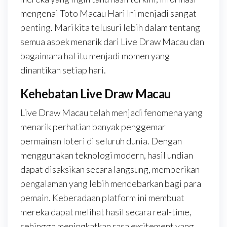
mengenai Toto Macau Hari Ini menjadi sangat
penting. Mari kita telusuri lebih dalam tentang
semua aspek menarik dari Live Draw Macau dan
bagaimana hal itu menjadi momen yang
dinantikan setiap hari.
Kehebatan Live Draw Macau
Live Draw Macau telah menjadi fenomena yang
menarik perhatian banyak penggemar
permainan loteri di seluruh dunia. Dengan
menggunakan teknologi modern, hasil undian
dapat disaksikan secara langsung, memberikan
pengalaman yang lebih mendebarkan bagi para
pemain. Keberadaan platform ini membuat
mereka dapat melihat hasil secara real-time,
sehingga meningkatkan rasa excitement yang