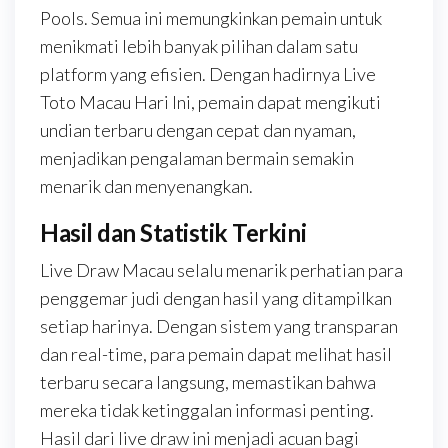
Pools. Semua ini memungkinkan pemain untuk
menikmati lebih banyak pilihan dalam satu
platform yang efisien. Dengan hadirnya Live
Toto Macau Hari Ini, pemain dapat mengikuti
undian terbaru dengan cepat dan nyaman,
menjadikan pengalaman bermain semakin
menarik dan menyenangkan.
Hasil dan Statistik Terkini
Live Draw Macau selalu menarik perhatian para
penggemar judi dengan hasil yang ditampilkan
setiap harinya. Dengan sistem yang transparan
dan real-time, para pemain dapat melihat hasil
terbaru secara langsung, memastikan bahwa
mereka tidak ketinggalan informasi penting.
Hasil dari live draw ini menjadi acuan bagi