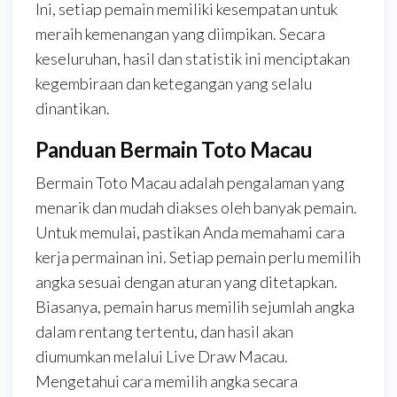
Ini, setiap pemain memiliki kesempatan untuk
meraih kemenangan yang diimpikan. Secara
keseluruhan, hasil dan statistik ini menciptakan
kegembiraan dan ketegangan yang selalu
dinantikan.
Panduan Bermain Toto Macau
Bermain Toto Macau adalah pengalaman yang
menarik dan mudah diakses oleh banyak pemain.
Untuk memulai, pastikan Anda memahami cara
kerja permainan ini. Setiap pemain perlu memilih
angka sesuai dengan aturan yang ditetapkan.
Biasanya, pemain harus memilih sejumlah angka
dalam rentang tertentu, dan hasil akan
diumumkan melalui Live Draw Macau.
Mengetahui cara memilih angka secara