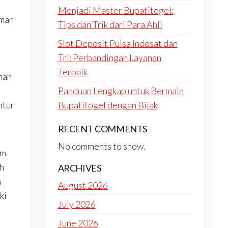
Menjadi Master Bupatitogel:
aman
Tips dan Trik dari Para Ahli
Slot Deposit Pulsa Indosat dan
Tri: Perbandingan Layanan
Terbaik
nah
Panduan Lengkap untuk Bermain
itur
Bupatitogel dengan Bijak
RECENT COMMENTS
No comments to show.
em
uh
ARCHIVES
n
August 2026
ki
July 2026
June 2026