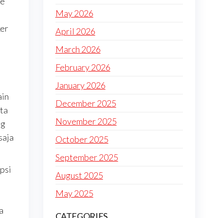
de
May 2026
ker
April 2026
March 2026
February 2026
January 2026
ain
December 2025
ta
November 2025
ng
saja
October 2025
September 2025
psi
August 2025
May 2025
a
CATEGORIES