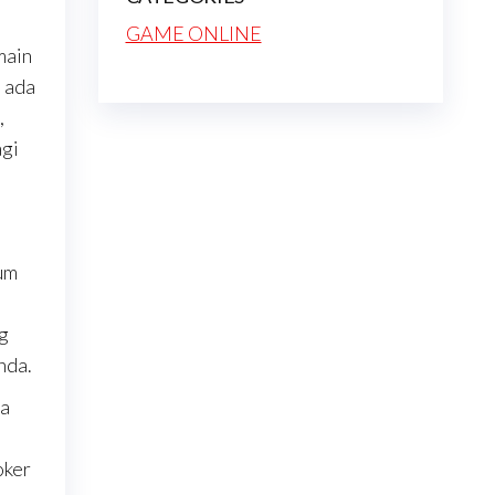
GAME ONLINE
main
 ada
,
agi
lum
ng
nda.
ka
oker