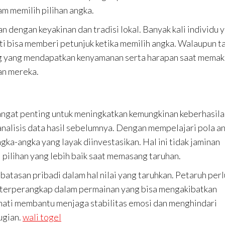
m memilih pilihan angka.
an dengan keyakinan dan tradisi lokal. Banyak kali individu 
i bisa memberi petunjuk ketika memilih angka. Walaupun t
ng yang mendapatkan kenyamanan serta harapan saat memak
an mereka.
angat penting untuk meningkatkan kemungkinan keberhasila
analisis data hasil sebelumnya. Dengan mempelajari pola a
gka-angka yang layak diinvestasikan. Hal ini tidak jaminan
ilihan yang lebih baik saat memasang taruhan.
batasan pribadi dalam hal nilai yang taruhkan. Petaruh perl
 terperangkap dalam permainan yang bisa mengakibatkan
hati membantu menjaga stabilitas emosi dan menghindari
ugian.
wali togel