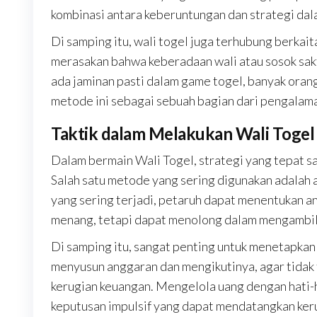
kombinasi antara keberuntungan dan strategi dala
Di samping itu, wali togel juga terhubung berkait
merasakan bahwa keberadaan wali atau sosok sakt
ada jaminan pasti dalam game togel, banyak ora
metode ini sebagai sebuah bagian dari pengalam
Taktik dalam Melakukan Wali Togel
Dalam bermain Wali Togel, strategi yang tepat s
Salah satu metode yang sering digunakan adalah 
yang sering terjadi, petaruh dapat menentukan an
menang, tetapi dapat menolong dalam mengambil p
Di samping itu, sangat penting untuk menetapkan 
menyusun anggaran dan mengikutinya, agar tidak
kerugian keuangan. Mengelola uang dengan hati-
keputusan impulsif yang dapat mendatangkan ker