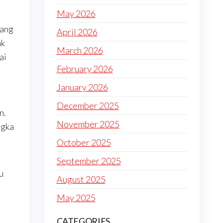
May 2026
yang
April 2026
ak
March 2026
ai
February 2026
January 2026
December 2025
n.
November 2025
ngka
October 2025
September 2025
u
August 2025
May 2025
CATEGORIES