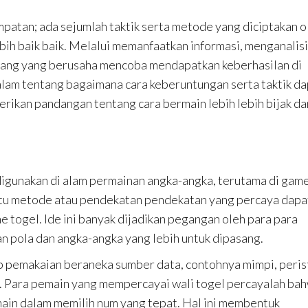
atan; ada sejumlah taktik serta metode yang diciptakan o
bih baik baik. Melalui memanfaatkan informasi, menganalis
orang yang berusaha mencoba mendapatkan keberhasilan di
alam tentang bagaimana cara keberuntungan serta taktik d
erikan pandangan tentang cara bermain lebih lebih bijak da
 digunakan di alam permainan angka-angka, terutama di gam
atu metode atau pendekatan pendekatan yang percaya dapa
togel. Ide ini banyak dijadikan pegangan oleh para para
 pola dan angka-angka yang lebih untuk dipasang.
p pemakaian beraneka sumber data, contohnya mimpi, peris
ap. Para pemain yang mempercayai wali togel percayalah ba
ain dalam memilih num yang tepat. Hal ini membentuk