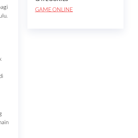
bagi
GAME ONLINE
ulu.
k
di
g
main