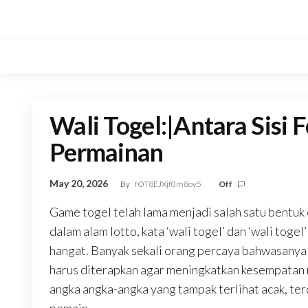
Skip
to
the
content
Wali Togel:|Antara Sisi F
Permainan
May 20, 2026
By
fOT8EJXjf0m8ov5
Off
Game togel telah lama menjadi salah satu bentuk
dalam alam lotto, kata ‘wali togel’ dan ‘wali toge
hangat. Banyak sekali orang percaya bahwasanya 
harus diterapkan agar meningkatkan kesempatan me
angka angka-angka yang tampak terlihat acak, ter