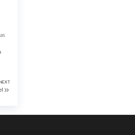
tas
a
NEXT
Next
el
Post