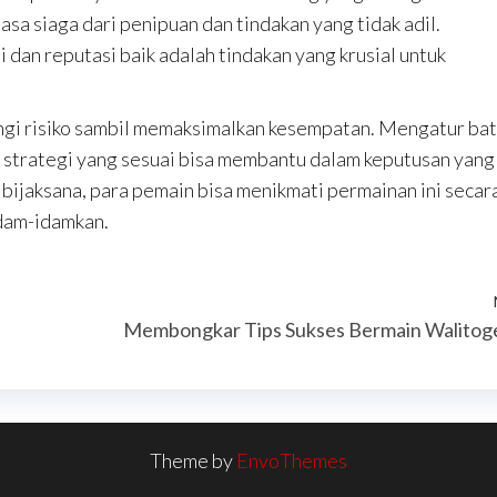
sa siaga dari penipuan dan tindakan yang tidak adil.
 dan reputasi baik adalah tindakan yang krusial untuk
angi risiko sambil memaksimalkan kesempatan. Mengatur ba
strategi yang sesuai bisa membantu dalam keputusan yang
 bijaksana, para pemain bisa menikmati permainan ini secar
dam-idamkan.
Membongkar Tips Sukses Bermain Walitog
Theme by
EnvoThemes