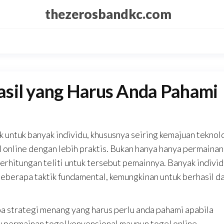
thezerosbandkc.com
hasil yang Harus Anda Pahami
 untuk banyak individu, khususnya seiring kemajuan teknol
online dengan lebih praktis. Bukan hanya hanya permainan
perhitungan teliti untuk tersebut pemainnya. Banyak indivi
berapa taktik fundamental, kemungkinan untuk berhasil d
pa strategi menang yang harus perlu anda pahami apabila
u permainan togel konvensional maupun togel online,