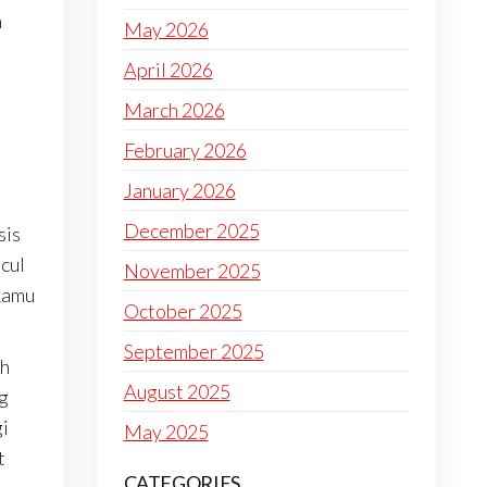
n
May 2026
April 2026
March 2026
February 2026
January 2026
December 2025
sis
cul
November 2025
kamu
October 2025
September 2025
ah
August 2025
ng
i
May 2025
t
CATEGORIES