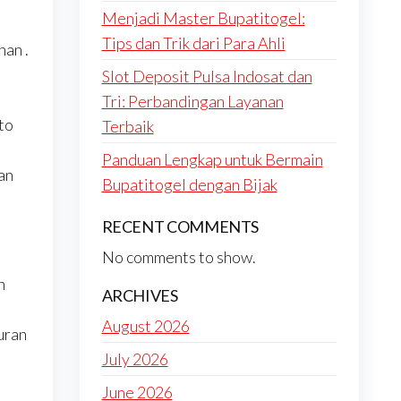
Menjadi Master Bupatitogel:
Tips dan Trik dari Para Ahli
nan .
Slot Deposit Pulsa Indosat dan
Tri: Perbandingan Layanan
to
Terbaik
Panduan Lengkap untuk Bermain
an
Bupatitogel dengan Bijak
RECENT COMMENTS
No comments to show.
n
ARCHIVES
August 2026
uran
July 2026
June 2026