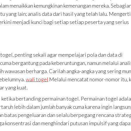
s dalam menaikkan kemungkinan kemenangan mereka. Sebagia
yang lain; analis data dari hasil yang telah lalu. Mengerti
rkini menjadi kunci bagi setiap setiap peserta yang serius
el, penting sekali agar mempelajari pola dan data di
 cuma bergantung pada keberuntungan, namun melalui anali
aih wawasan berharga. Carilah angka-angka yang sering mun
 sebelumnya.
wali togel
Melalui mencatat nomor-nomor itu, 
ar yang kuat.
i ketika bertanding permainan togel. Permainan togel adal
taruh lebih dalam jumlah banyak cuma karena ingin langsu
n batas pengeluaran dan selalu berpegang rencana strateg
a konsentrasi dan menghindari putusan impulsif yang dapa