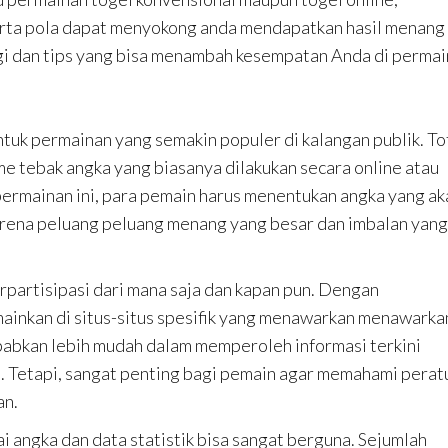
erta pola dapat menyokong anda mendapatkan hasil menang
egi dan tips yang bisa menambah kesempatan Anda di permai
ntuk permainan yang semakin populer di kalangan publik. To
 tebak angka yang biasanya dilakukan secara online atau
rmainan ini, para pemain harus menentukan angka yang ak
karena peluang peluang menang yang besar dan imbalan yang
partisipasi dari mana saja dan kapan pun. Dengan
ainkan di situs-situs spesifik yang menawarkan menawarka
babkan lebih mudah dalam memperoleh informasi terkini
ini. Tetapi, sangat penting bagi pemain agar memahami perat
an.
i angka dan data statistik bisa sangat berguna. Sejumlah