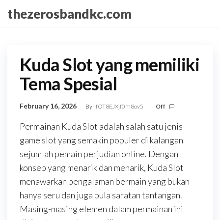
Skip
thezerosbandkc.com
to
the
content
Kuda Slot yang memiliki
Tema Spesial
February 16, 2026
By
fOT8EJXjf0m8ov5
Off
Permainan Kuda Slot adalah salah satu jenis
game slot yang semakin populer di kalangan
sejumlah pemain perjudian online. Dengan
konsep yang menarik dan menarik, Kuda Slot
menawarkan pengalaman bermain yang bukan
hanya seru dan juga pula saratan tantangan.
Masing-masing elemen dalam permainan ini