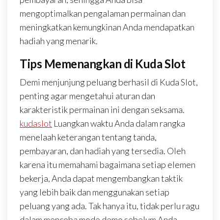
mengoptimalkan pengalaman permainan dan
meningkatkan kemungkinan Anda mendapatkan
hadiah yang menarik.
Tips Memenangkan di Kuda Slot
Demi menjunjung peluang berhasil di Kuda Slot,
penting agar mengetahui aturan dan
karakteristik permainan ini dengan seksama.
kudaslot
Luangkan waktu Anda dalam rangka
menelaah keterangan tentang tanda,
pembayaran, dan hadiah yang tersedia. Oleh
karena itu memahami bagaimana setiap elemen
bekerja, Anda dapat mengembangkan taktik
yang lebih baik dan menggunakan setiap
peluang yang ada. Tak hanya itu, tidak perlu ragu
dalam mencoba mode demo sebelum Anda