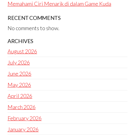
Memahami Ciri Menarik di dalam Game Kuda
RECENT COMMENTS
No comments to show.
ARCHIVES
August 2026
July 2026
June 2026
May 2026
April 2026
March 2026
February 2026
January 2026