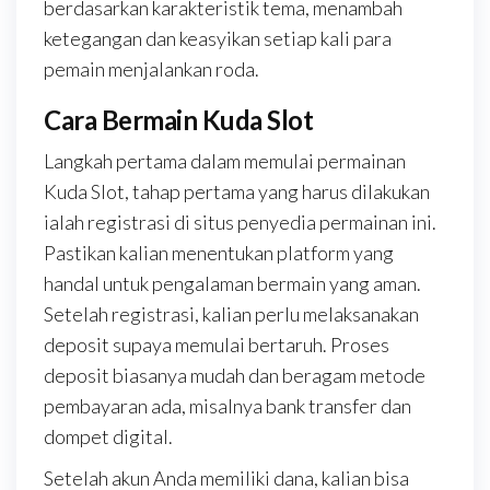
berdasarkan karakteristik tema, menambah
ketegangan dan keasyikan setiap kali para
pemain menjalankan roda.
Cara Bermain Kuda Slot
Langkah pertama dalam memulai permainan
Kuda Slot, tahap pertama yang harus dilakukan
ialah registrasi di situs penyedia permainan ini.
Pastikan kalian menentukan platform yang
handal untuk pengalaman bermain yang aman.
Setelah registrasi, kalian perlu melaksanakan
deposit supaya memulai bertaruh. Proses
deposit biasanya mudah dan beragam metode
pembayaran ada, misalnya bank transfer dan
dompet digital.
Setelah akun Anda memiliki dana, kalian bisa