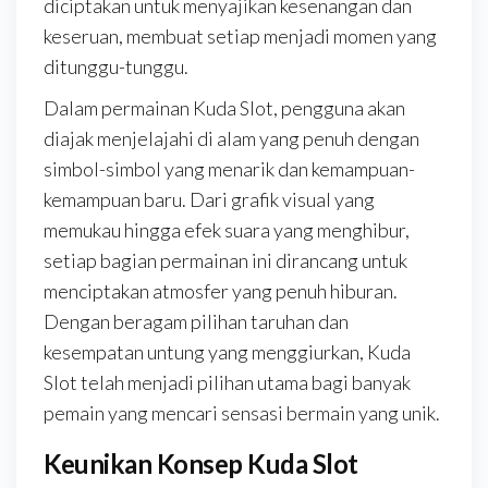
diciptakan untuk menyajikan kesenangan dan
keseruan, membuat setiap menjadi momen yang
ditunggu-tunggu.
Dalam permainan Kuda Slot, pengguna akan
diajak menjelajahi di alam yang penuh dengan
simbol-simbol yang menarik dan kemampuan-
kemampuan baru. Dari grafik visual yang
memukau hingga efek suara yang menghibur,
setiap bagian permainan ini dirancang untuk
menciptakan atmosfer yang penuh hiburan.
Dengan beragam pilihan taruhan dan
kesempatan untung yang menggiurkan, Kuda
Slot telah menjadi pilihan utama bagi banyak
pemain yang mencari sensasi bermain yang unik.
Keunikan Konsep Kuda Slot