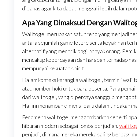
dibahas agar kita dapat menggali lebih dalam pot
Apa Yang Dimaksud Dengan Walitog
Walitogel merupakan satu trend yang menjadi terk
antara sejumlah game lotere serta keyakinan terh
alternatif yang menarik bagi banyak orang. Pemiki
mencakup kepercayaan dan harapan terhadap nasib
mempunyai kekuatan spirit.
Dalam konteks kerangka walitogel, termin "wali 
atau nombor hoki untuk para peserta. Para pemai
dari wali togel, yang dipercaya sanggup mengo
Hal ini menambah dimensi baru dalam tindakan ma
Fenomena walitogel menggambarkan seperti apa k
hiburan modern sebagai lomba perjudian.
wali to
penjudi, di mana mereka mereka saling berbagi 