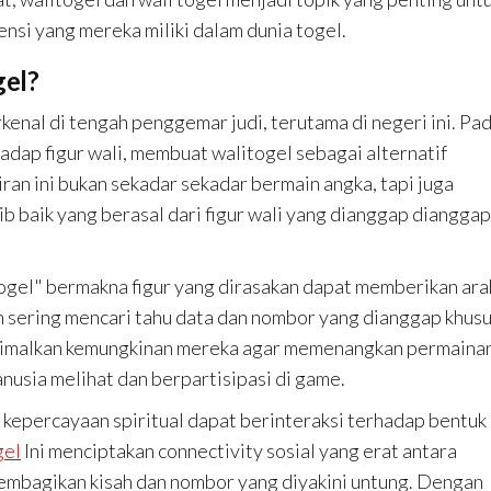
ensi yang mereka miliki dalam dunia togel.
el?
enal di tengah penggemar judi, terutama di negeri ini. Pa
adap figur wali, membuat walitogel sebagai alternatif
ran ini bukan sekadar sekadar bermain angka, tapi juga
 baik yang berasal dari figur wali yang dianggap dianggap
togel" bermakna figur yang dirasakan dapat memberikan ar
n sering mencari tahu data dan nombor yang dianggap khus
ptimalkan kemungkinan mereka agar memenangkan permainan
nusia melihat dan berpartisipasi di game.
epercayaan spiritual dapat berinteraksi terhadap bentuk
gel
Ini menciptakan connectivity sosial yang erat antara
membagikan kisah dan nombor yang diyakini untung. Dengan