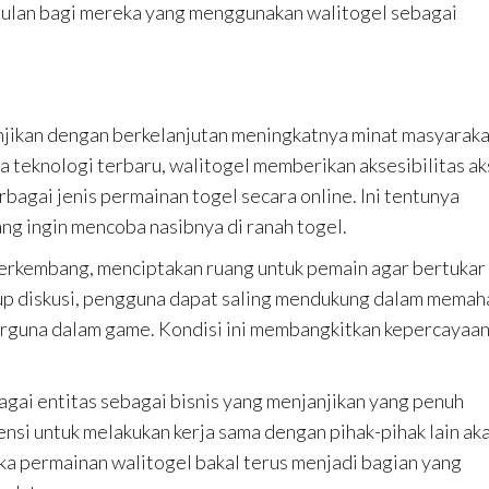
ggulan bagi mereka yang menggunakan walitogel sebagai
jikan dengan berkelanjutan meningkatnya minat masyaraka
a teknologi terbaru, walitogel memberikan aksesibilitas a
bagai jenis permainan togel secara online. Ini tentunya
 ingin mencoba nasibnya di ranah togel.
 berkembang, menciptakan ruang untuk pemain agar bertukar
up diskusi, pengguna dapat saling mendukung dalam memah
erguna dalam game. Kondisi ini membangkitkan kepercayaan 
rbagai entitas sebagai bisnis yang menjanjikan yang penuh
ensi untuk melakukan kerja sama dengan pihak-pihak lain ak
jika permainan walitogel bakal terus menjadi bagian yang