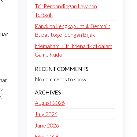
Tri: Perbandingan Layanan
Terbaik
Panduan Lengkap untuk Bermain
duan
Bupatitogel dengan Bijak
Memahami Ciri Menarik di dalam
Game Kuda
RECENT COMMENTS
No comments to show.
ahan
us
ARCHIVES
.
August 2026
July 2026
June 2026
May 2026