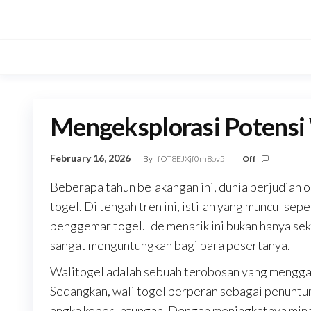
Skip
to
the
content
Mengeksplorasi Potensi 
February 16, 2026
By
fOT8EJXjf0m8ov5
Off
Beberapa tahun belakangan ini, dunia perjudian 
togel. Di tengah tren ini, istilah yang muncul sep
penggemar togel. Ide menarik ini bukan hanya sek
sangat menguntungkan bagi para pesertanya.
Walitogel adalah sebuah terobosan yang menggab
Sedangkan, wali togel berperan sebagai penunt
angka keberuntungan. Dengan meningkatnya minat,