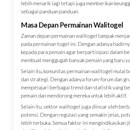
lebih menarik lagi tetapi juga memberikan keun
sebagai panduan panduan.
Masa Depan Permainan Walitogel
Zaman depan permainan walitogel tampak menjan
pada permainan togel ini. Dengan adanya hadirny
kepada para pemain agar berpartisipasi dalam ber
membuat menggugah banyak pemain yang baru yang
Selain itu, komunitas permainan walitogel mulai
dan strategi. Dengan adanya forum-forum dan gr
mempelajari berbagai trend dan statistik yang b
pemain dan mendorong mereka untuk lebih aktif.
Selain itu, sektor walitogel juga diincar oleh be
potensi. Dengan regulasi yang semakin jelas, pot
lebih terbuka. Semua faktor ini mengindikasikan 