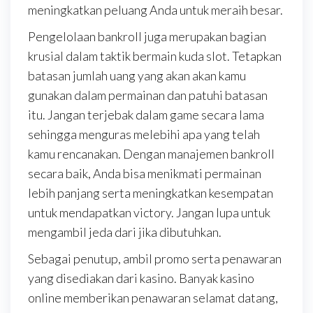
meningkatkan peluang Anda untuk meraih besar.
Pengelolaan bankroll juga merupakan bagian
krusial dalam taktik bermain kuda slot. Tetapkan
batasan jumlah uang yang akan akan kamu
gunakan dalam permainan dan patuhi batasan
itu. Jangan terjebak dalam game secara lama
sehingga menguras melebihi apa yang telah
kamu rencanakan. Dengan manajemen bankroll
secara baik, Anda bisa menikmati permainan
lebih panjang serta meningkatkan kesempatan
untuk mendapatkan victory. Jangan lupa untuk
mengambil jeda dari jika dibutuhkan.
Sebagai penutup, ambil promo serta penawaran
yang disediakan dari kasino. Banyak kasino
online memberikan penawaran selamat datang,