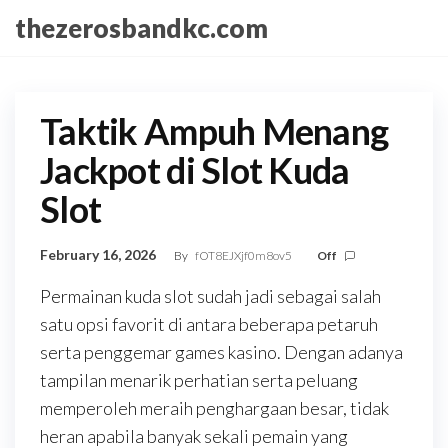
Skip
thezerosbandkc.com
to
the
content
Taktik Ampuh Menang
Jackpot di Slot Kuda
Slot
February 16, 2026
By
fOT8EJXjf0m8ov5
Off
Permainan kuda slot sudah jadi sebagai salah
satu opsi favorit di antara beberapa petaruh
serta penggemar games kasino. Dengan adanya
tampilan menarik perhatian serta peluang
memperoleh meraih penghargaan besar, tidak
heran apabila banyak sekali pemain yang