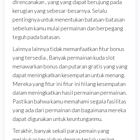
direncanakan , yang yang dapat berujung pada
kerugian yang sebesar-besarnya. Selalu
pentingnya untuk menentukan batasan-batasan
sebelum kamu mulai permainan dan berpegang
teguh pada batasan.
Lainnya lainnya tidak memanfaatkan fitur bonus
yang tersedia , Banyak permainan kuda slot
menawarkan bonus dan putaran gratis yang yang
dapat meningkatkan kesempatan untuk menang.
Mereka yang fitur ini fitur ini hilang kesempatan
dalam meningkatkan hasil permainan permainan.
Pastikan bahwa kamu memahami segala fasilitas
yang ada dari permainan dan bagaimana mereka
dapat digunakan untuk keuntunganmu.
Terakhir, banyak sekali para pemain yang
melakukan kesalahan dengan terlalu sering