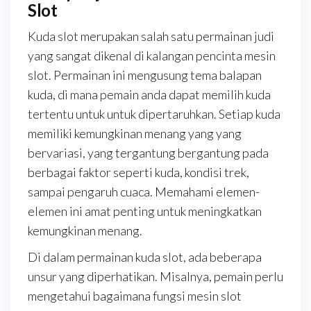
Slot
Kuda slot merupakan salah satu permainan judi
yang sangat dikenal di kalangan pencinta mesin
slot. Permainan ini mengusung tema balapan
kuda, di mana pemain anda dapat memilih kuda
tertentu untuk untuk dipertaruhkan. Setiap kuda
memiliki kemungkinan menang yang yang
bervariasi, yang tergantung bergantung pada
berbagai faktor seperti kuda, kondisi trek,
sampai pengaruh cuaca. Memahami elemen-
elemen ini amat penting untuk meningkatkan
kemungkinan menang.
Di dalam permainan kuda slot, ada beberapa
unsur yang diperhatikan. Misalnya, pemain perlu
mengetahui bagaimana fungsi mesin slot