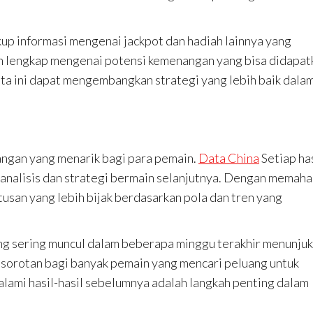
kup informasi mengenai jackpot dan hadiah lainnya yang
ih lengkap mengenai potensi kemenangan yang bisa didapat
ta ini dapat mengembangkan strategi yang lebih baik dala
ngan yang menarik bagi para pemain.
Data China
Setiap has
analisis dan strategi bermain selanjutnya. Dengan memah
usan yang lebih bijak berdasarkan pola dan tren yang
ng sering muncul dalam beberapa minggu terakhir menunju
di sorotan bagi banyak pemain yang mencari peluang untuk
lami hasil-hasil sebelumnya adalah langkah penting dalam