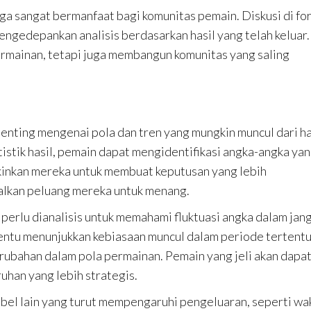
juga sangat bermanfaat bagi komunitas pemain. Diskusi di fo
engedepankan analisis berdasarkan hasil yang telah keluar. 
rmainan, tetapi juga membangun komunitas yang saling
nting mengenai pola dan tren yang mungkin muncul dari ha
stik hasil, pemain dapat mengidentifikasi angka-angka ya
gkinkan mereka untuk membuat keputusan yang lebih
alkan peluang mereka untuk menang.
perlu dianalisis untuk memahami fluktuasi angka dalam jan
tentu menunjukkan kebiasaan muncul dalam periode tertentu
perubahan dalam pola permainan. Pemain yang jeli akan dapa
uhan yang lebih strategis.
bel lain yang turut mempengaruhi pengeluaran, seperti wa