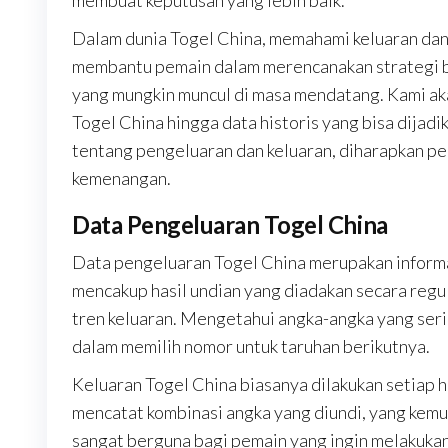
membuat keputusan yang lebih baik.
Dalam dunia Togel China, memahami keluaran dan d
membantu pemain dalam merencanakan strategi b
yang mungkin muncul di masa mendatang. Kami aka
Togel China hingga data historis yang bisa dija
tentang pengeluaran dan keluaran, diharapkan p
kemenangan.
Data Pengeluaran Togel China
Data pengeluaran Togel China merupakan informa
mencakup hasil undian yang diadakan secara reg
tren keluaran. Mengetahui angka-angka yang seri
dalam memilih nomor untuk taruhan berikutnya.
Keluaran Togel China biasanya dilakukan setiap h
mencatat kombinasi angka yang diundi, yang kemud
sangat berguna bagi pemain yang ingin melakukan