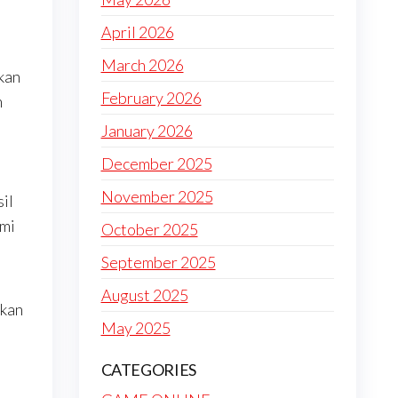
April 2026
March 2026
kan
February 2026
m
January 2026
December 2025
November 2025
il
ami
October 2025
September 2025
August 2025
kkan
May 2025
CATEGORIES