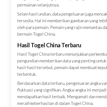
permainan selanjutnya.
Selain hasil undian, data pengeluaran juga menca
tersedia. Hal ini memberikan gambaran yang leb
oleh para pemain. Pemain yang rajin memantau da
bermain Togel China.
Hasil Togel China Terbaru
Hasil Togel China terbaru menunjukkan perkemba
pengundian memberikan data yang penting untuk 
hasil-hasil tersebut, pemain dapat membuat keput
terbentuk.
Berdasarkan data terbaru, pengeluaran angka ya
fluktuasi yang signifikan. Angka-angka ini menja
mendapatkan hasil terbaik. Mengamati dan menda
meraih keberhasilan di dalam Togel China.