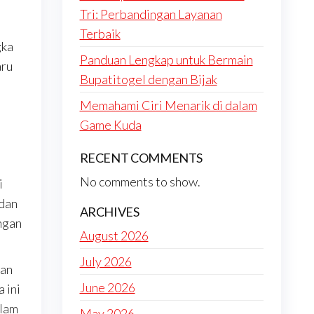
Tri: Perbandingan Layanan
Terbaik
gka
Panduan Lengkap untuk Bermain
aru
Bupatitogel dengan Bijak
Memahami Ciri Menarik di dalam
Game Kuda
RECENT COMMENTS
No comments to show.
i
 dan
ARCHIVES
ngan
August 2026
July 2026
ran
June 2026
 ini
alam
May 2026