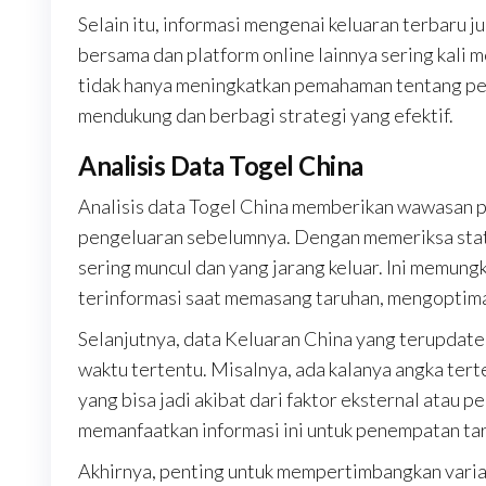
Selain itu, informasi mengenai keluaran terbaru 
bersama dan platform online lainnya sering kali m
tidak hanya meningkatkan pemahaman tentang pe
mendukung dan berbagi strategi yang efektif.
Analisis Data Togel China
Analisis data Togel China memberikan wawasan pe
pengeluaran sebelumnya. Dengan memeriksa stati
sering muncul dan yang jarang keluar. Ini memun
terinformasi saat memasang taruhan, mengoptim
Selanjutnya, data Keluaran China yang terupdate 
waktu tertentu. Misalnya, ada kalanya angka ter
yang bisa jadi akibat dari faktor eksternal atau 
memanfaatkan informasi ini untuk penempatan tar
Akhirnya, penting untuk mempertimbangkan varia