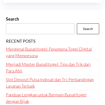
Search
Search
RECENT POSTS
Mengenal Bupatitogel: Fenomena Togel Digital
yang Mempesona
Menjadi Master Bupatitogel: Tips dan Trik dari
Para Ahli
Slot Deposit Pulsa Indosat dan Tri: Perbandingan
Layanan Terbaik
Panduan Lengkap untuk Bermain Bupatitogel
dengan Bijak