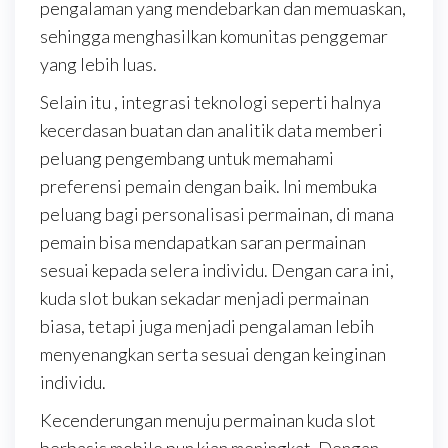
pengalaman yang mendebarkan dan memuaskan,
sehingga menghasilkan komunitas penggemar
yang lebih luas.
Selain itu , integrasi teknologi seperti halnya
kecerdasan buatan dan analitik data memberi
peluang pengembang untuk memahami
preferensi pemain dengan baik. Ini membuka
peluang bagi personalisasi permainan, di mana
pemain bisa mendapatkan saran permainan
sesuai kepada selera individu. Dengan cara ini,
kuda slot bukan sekadar menjadi permainan
biasa, tetapi juga menjadi pengalaman lebih
menyenangkan serta sesuai dengan keinginan
individu.
Kecenderungan menuju permainan kuda slot