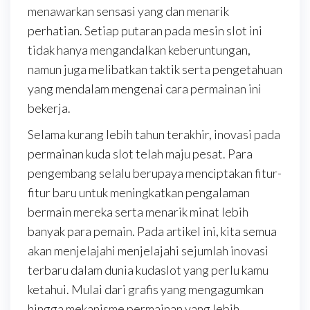
menawarkan sensasi yang dan menarik
perhatian. Setiap putaran pada mesin slot ini
tidak hanya mengandalkan keberuntungan,
namun juga melibatkan taktik serta pengetahuan
yang mendalam mengenai cara permainan ini
bekerja.
Selama kurang lebih tahun terakhir, inovasi pada
permainan kuda slot telah maju pesat. Para
pengembang selalu berupaya menciptakan fitur-
fitur baru untuk meningkatkan pengalaman
bermain mereka serta menarik minat lebih
banyak para pemain. Pada artikel ini, kita semua
akan menjelajahi menjelajahi sejumlah inovasi
terbaru dalam dunia kudaslot yang perlu kamu
ketahui. Mulai dari grafis yang mengagumkan
hingga mekanisme permainan yang lebih