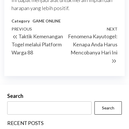
ini dapat menjadi alat untuk meraih impian dan
harapan yang lebih positif.
Category
GAME ONLINE
Post
Previous
PREVIOUS
NEXT
Next
Taktik Kemenangan
Fenomena Kayutogel:
navigation
Post
Post
Togel melalui Platform
Kenapa Anda Harus
Warga 88
Mencobanya Hari Ini
Search
Search
RECENT POSTS