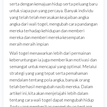
serta dengan kemajuan hidup serta peluang baru
untuk siapa pun yang percaya. Banyak individu
yang telah telah merasakan keajaiban angka
angka dari wali togel, mengubah cara pandangan
mereka terhadap kehidupan dan memberi
mereka dan memberi mereka kesempatan
meraih meraih impian
Wali togel menawarkan lebih dari permainan
keberuntungan ia juga memberikan motivasi dan
semangat untuk mencapai yang optimal. Melalui
strategi yang yang tepat serta pemahaman
mendalam tentang pola angka, banyak orang
telah berhasil mengubah nasib mereka. Dalam
artikel ini, kita akan menjelajahi lebih dalam
tentang cara wali togel dapat mengubah hidup
Anda yang memberikan pengetahuan tentang