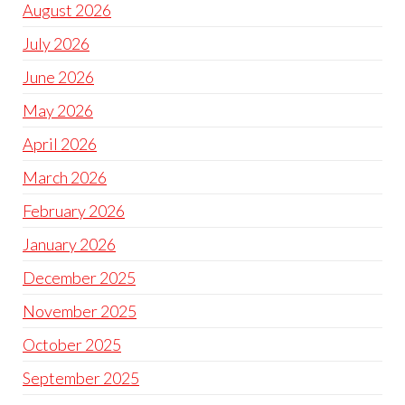
August 2026
July 2026
June 2026
May 2026
April 2026
March 2026
February 2026
January 2026
December 2025
November 2025
October 2025
September 2025