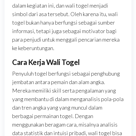
dalam kegiatan ini, dan wali togel menjadi
simbol dari asa tersebut. Oleh karena itu, wali
togel bukan hanya berfungsi sebagai sumber
informasi, tetapi juga sebagai motivator bagi
para penjudi untuk menggali pencarian mereka
ke keberuntungan.
Cara Kerja Wali Togel
Penyuluh togel berfungsi sebagai penghubung
jembatan antara pemain dan alam angka.
Mereka memiliki skill serta pengalaman yang
yang membantu di dalam menganalisis pola-pola
dan tren angka yang yang muncul dalam
berbagai permainan togel. Dengan
menggunakan beragam cara, misalnya analisis
data statistik dan intuisi pribadi, wali togel bisa