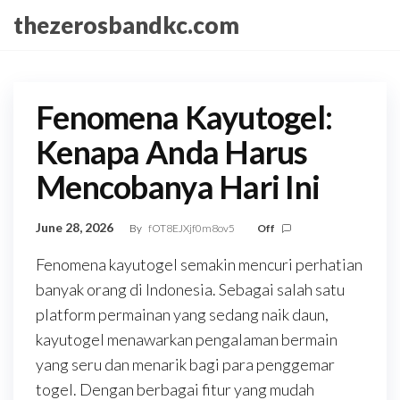
Skip
thezerosbandkc.com
to
the
content
Fenomena Kayutogel:
Kenapa Anda Harus
Mencobanya Hari Ini
June 28, 2026
By
fOT8EJXjf0m8ov5
Off
Fenomena kayutogel semakin mencuri perhatian
banyak orang di Indonesia. Sebagai salah satu
platform permainan yang sedang naik daun,
kayutogel menawarkan pengalaman bermain
yang seru dan menarik bagi para penggemar
togel. Dengan berbagai fitur yang mudah