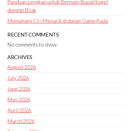
Panduan Lengkap untuk Bermain Bupatitogel
dengan Bijak
Memahami Ciri Menarik di dalam Game Kuda
RECENT COMMENTS
No comments to show.
ARCHIVES
August 2026
July 2026
June 2026
May 2026
April 2026
March 2026