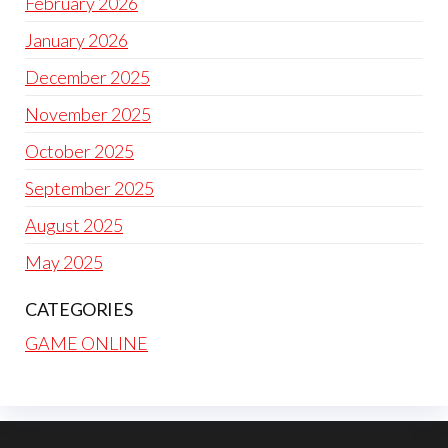
February 2026
January 2026
December 2025
November 2025
October 2025
September 2025
August 2025
May 2025
CATEGORIES
GAME ONLINE