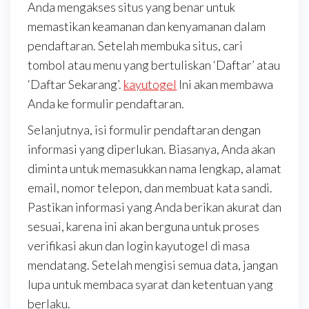
Anda mengakses situs yang benar untuk
memastikan keamanan dan kenyamanan dalam
pendaftaran. Setelah membuka situs, cari
tombol atau menu yang bertuliskan ‘Daftar’ atau
‘Daftar Sekarang’.
kayutogel
Ini akan membawa
Anda ke formulir pendaftaran.
Selanjutnya, isi formulir pendaftaran dengan
informasi yang diperlukan. Biasanya, Anda akan
diminta untuk memasukkan nama lengkap, alamat
email, nomor telepon, dan membuat kata sandi.
Pastikan informasi yang Anda berikan akurat dan
sesuai, karena ini akan berguna untuk proses
verifikasi akun dan login kayutogel di masa
mendatang. Setelah mengisi semua data, jangan
lupa untuk membaca syarat dan ketentuan yang
berlaku.