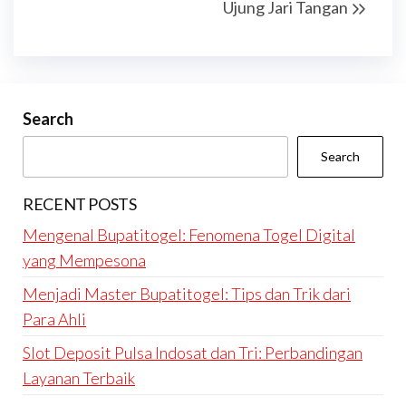
Ujung Jari Tangan
Search
Search
RECENT POSTS
Mengenal Bupatitogel: Fenomena Togel Digital
yang Mempesona
Menjadi Master Bupatitogel: Tips dan Trik dari
Para Ahli
Slot Deposit Pulsa Indosat dan Tri: Perbandingan
Layanan Terbaik