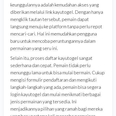
keunggulannya adalah kemudahan akses yang
diberikan melalui link kayutogel. Dengan hanya
mengklik tautan tersebut, pemain dapat
langsung menuju ke platform tanpa perlu repot
mencari-cari. Hal ini memudahkan pengguna
baru untuk mencoba peruntungannya dalam
permainan yang seru ini.
Selain itu, proses daftar kayutogel sangat
sederhana dan cepat. Pemain tidak perlu
menunggu lama untuk bisa mulai bermain. Cukup
mengisi formulir pendaftaran dan mengikuti
langkah-langkah yang ada, pemain bisa segera
login kayutogel dan mulai menikmati berbagai
jenis permainan yang tersedia. Ini
menjadikannya pilihan yang ramah bagi mereka