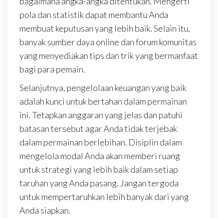
bagaimana angka-angka ditentukan. Mengerti
pola dan statistik dapat membantu Anda
membuat keputusan yang lebih baik. Selain itu,
banyak sumber daya online dan forum komunitas
yang menyediakan tips dan trik yang bermanfaat
bagi para pemain.
Selanjutnya, pengelolaan keuangan yang baik
adalah kunci untuk bertahan dalam permainan
ini. Tetapkan anggaran yang jelas dan patuhi
batasan tersebut agar Anda tidak terjebak
dalam permainan berlebihan. Disiplin dalam
mengelola modal Anda akan memberi ruang
untuk strategi yang lebih baik dalam setiap
taruhan yang Anda pasang. Jangan tergoda
untuk mempertaruhkan lebih banyak dari yang
Anda siapkan.