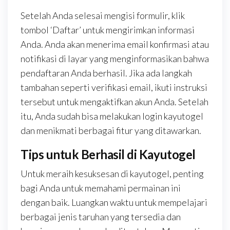
Setelah Anda selesai mengisi formulir, klik
tombol ‘Daftar’ untuk mengirimkan informasi
Anda. Anda akan menerima email konfirmasi atau
notifikasi di layar yang menginformasikan bahwa
pendaftaran Anda berhasil. Jika ada langkah
tambahan seperti verifikasi email, ikuti instruksi
tersebut untuk mengaktifkan akun Anda. Setelah
itu, Anda sudah bisa melakukan login kayutogel
dan menikmati berbagai fitur yang ditawarkan.
Tips untuk Berhasil di Kayutogel
Untuk meraih kesuksesan di kayutogel, penting
bagi Anda untuk memahami permainan ini
dengan baik. Luangkan waktu untuk mempelajari
berbagai jenis taruhan yang tersedia dan