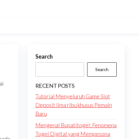
Search
Search
ai
RECENT POSTS
Tutorial Menyeluruh Game Slot
Deposit lima ribu khusus Pemain
Baru
Mengenal Bupatitogel: Fenomena
Togel Digital yang Mempesona
 pada