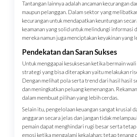
Tantangan lainnya adalah ancaman kecurangan da
maupun pelanggan. Dalam sektor yang melibatka
kecurangan untuk mendapatkan keuntungan secara 
keamanan yang solid untuk melindungi informasi d
mereka namun juga menciptakan keyakinan yang le
Pendekatan dan Saran Sukses
Untuk menggapai kesuksesan ketika bermain wali 
strategi yang bisa diterapkan yaitu melakukan r
Dengan melihat pola serta trend dari hasil hasil
dan meningkatkan peluang kemenangan. Rekaman 
dalam membuat pilihan yang lebih cerdas.
Selain itu, pengelolaan keuangan sangat krusial 
anggaran secara jelas dan jangan tidak melampau
pemain dapat menghindari rugi besar serta tetap
emosi ketika mengalami kekalahan; tetap tenang d