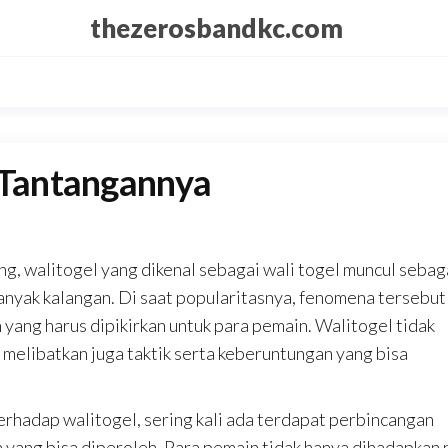
thezerosbandkc.com
 Tantangannya
g, walitogel yang dikenal sebagai wali togel muncul sebag
banyak kalangan. Di saat popularitasnya, fenomena tersebut
ang harus dipikirkan untuk para pemain. Walitogel tidak
 melibatkan juga taktik serta keberuntungan yang bisa
rhadap walitogel, sering kali ada terdapat perbincangan
n yang bisa diperoleh. Para pemain tidak hanya dihadapkan