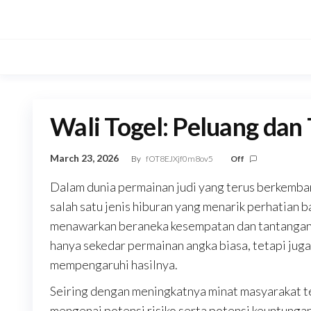
Skip
to
the
content
Wali Togel: Peluang dan
March 23, 2026
By
fOT8EJXjf0m8ov5
Off
Dalam dunia permainan judi yang terus berkemban
salah satu jenis hiburan yang menarik perhatian 
menawarkan beraneka kesempatan dan tantangan y
hanya sekedar permainan angka biasa, tetapi juga
mempengaruhi hasilnya.
Seiring dengan meningkatnya minat masyarakat te
mengenai potensi risiko serta potensi keuntunga