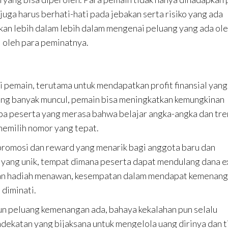
ga harus berhati-hati pada jebakan serta risiko yang ada
 akan lebih dalam lebih dalam mengenai peluang yang ada ol
i oleh para peminatnya.
pemain, terutama untuk mendapatkan profit finansial yang
yang banyak muncul, pemain bisa meningkatkan kemungkinan
 peserta yang merasa bahwa belajar angka-angka dan tre
emilih nomor yang tepat.
n promosi dan reward yang menarik bagi anggota baru dan
k yang unik, tempat dimana peserta dapat mendulang dana e
dan hadiah menawan, kesempatan dalam mendapat kemenan
 diminati.
n peluang kemenangan ada, bahaya kekalahan pun selalu
ekatan yang bijaksana untuk mengelola uang dirinya dan t