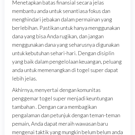
Menetapkan batas finansial secara jelas
membantu anda untuk senantiasa fokus dan
menghindari jebakan dalam permainan yang
berlebihan. Pastikan untuk hanya menggunakan
dana yang bisa Anda rugikan, dan jangan
menggunakan dana yang seharusnya digunakan
untuk kebutuhan sehari-hari. Dengan disiplin
yang baik dalam pengelolaan keuangan, peluang
anda untuk memenangkan di togel super dapat
lebih jelas.
Akhirnya, menyertai dengan komunitas
penggemar togel super menjadi keuntungan
tambahan . Dengan cara membagikan
pengalaman dan petunjuk dengan teman-teman
pemain, Anda dapat meraih wawasan baru
mengenai taktik yang mungkin belum belum anda