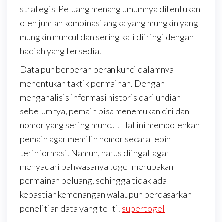
strategis. Peluang menang umumnya ditentukan
oleh jumlah kombinasi angka yang mungkin yang
mungkin muncul dan sering kali diiringi dengan
hadiah yang tersedia.
Data pun berperan peran kunci dalamnya
menentukan taktik permainan. Dengan
menganalisis informasi historis dari undian
sebelumnya, pemain bisa menemukan ciri dan
nomor yang sering muncul. Hal ini membolehkan
pemain agar memilih nomor secara lebih
terinformasi. Namun, harus diingat agar
menyadari bahwasanya togel merupakan
permainan peluang, sehingga tidak ada
kepastian kemenangan walaupun berdasarkan
penelitian data yang teliti.
supertogel