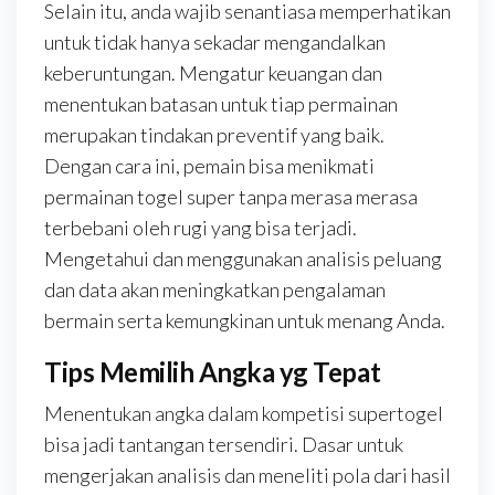
Selain itu, anda wajib senantiasa memperhatikan
untuk tidak hanya sekadar mengandalkan
keberuntungan. Mengatur keuangan dan
menentukan batasan untuk tiap permainan
merupakan tindakan preventif yang baik.
Dengan cara ini, pemain bisa menikmati
permainan togel super tanpa merasa merasa
terbebani oleh rugi yang bisa terjadi.
Mengetahui dan menggunakan analisis peluang
dan data akan meningkatkan pengalaman
bermain serta kemungkinan untuk menang Anda.
Tips Memilih Angka yg Tepat
Menentukan angka dalam kompetisi supertogel
bisa jadi tantangan tersendiri. Dasar untuk
mengerjakan analisis dan meneliti pola dari hasil