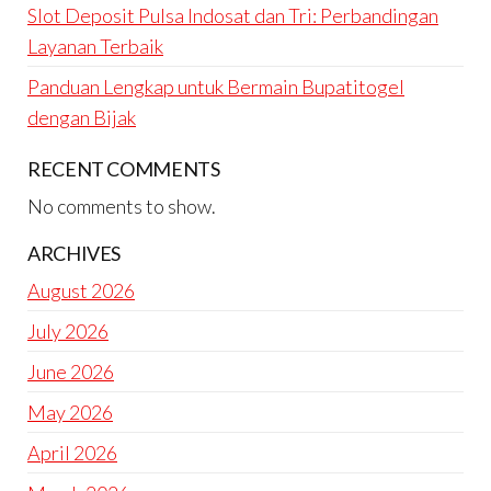
Slot Deposit Pulsa Indosat dan Tri: Perbandingan
Layanan Terbaik
Panduan Lengkap untuk Bermain Bupatitogel
dengan Bijak
RECENT COMMENTS
No comments to show.
ARCHIVES
August 2026
July 2026
June 2026
May 2026
April 2026