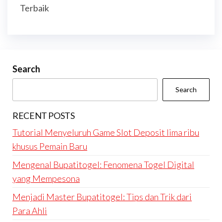
Terbaik
Search
Search
RECENT POSTS
Tutorial Menyeluruh Game Slot Deposit lima ribu
khusus Pemain Baru
Mengenal Bupatitogel: Fenomena Togel Digital
yang Mempesona
Menjadi Master Bupatitogel: Tips dan Trik dari
Para Ahli