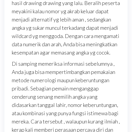
hasil drawing drawing yang lalu. Beralih peserta
meyakini kalau nomor yg akrab keluar dapat
menjadi alternatif yg lebih aman , sedangkan
angka yg sukar muncul terkadang dapat menjadi
wildcard yg menggoda. Dengan cara mengamati
data numerik dan arah, Anda bisa meningkatkan
kesempatan agar memasang angka yg cocok.
Di samping memeriksa informasi sebelumnya ,
Anda juga bisa mempertimbangkan pemakaian
metode numerologi maupun keberuntungan
pribadi. Sebagian pemain menganggap
cenderung senang memilih angka yang
didasarkan tanggal lahir, nomor keberuntungan,
atau kombinasi yang punya fungsi istimewa bagi
mereka. Cara tersebut , walaupun kurang ilmiah ,
kerap kali memberi perasaan percaya diri dan