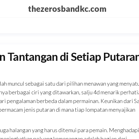
thezerosbandkc.com
n Tantangan di Setiap Putara
elah muncul sebagai satu dari pilihan menawan yang menyat
a berbagai ciri yang ditawarkan, salju 4d menarik perhati
ari pengalaman berbeda dalam permainan. Keunikan dari Sa
bermacam jenis putaran di mana tiap lompatan menyajikan
 juga halangan yang harus ditemui para pemain. Menghadap
k meningkatkan peluang kemenangan adalah bagian dari