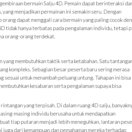
egembiraan bermain Salju 4D. Pemain dapat berinteraksi da
, yang menjadikan permainan ini semakin seru. Dengan
p orang dapat menggali cara bermain yang paling cocok de
4D tidak hanya terbatas pada pengalaman individu, tetapi 
a orang-orang terdekat.
n yang membutuhkan taktik serta ketabahan. Satu tantanga
ng kompleks. Sebagian besar peserta baru sering merasa
g sesuai untuk menambah peluang untung. Tahapan ini bisa
 membutuhkan kesabaran serta pengalaman supaya bisa
i rintangan yang terpisah. Di dalam ruang 4D salju, banyakn
masing-masing individu berusaha untuk mendapatkan
uat tiap putaran menjadi lebih meneguhkan, lantaran pese
api juga dari kemampuan dan pemahaman mereka terhadap