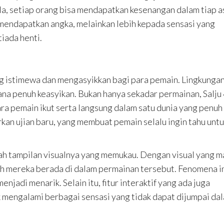
, setiap orang bisa mendapatkan kesenangan dalam tiap 
 mendapatkan angka, melainkan lebih kepada sensasi yang
iada henti.
 istimewa dan mengasyikkan bagi para pemain. Lingkunga
ana penuh keasyikan. Bukan hanya sekadar permainan, Salju
a pemain ikut serta langsung dalam satu dunia yang penuh
kan ujian baru, yang membuat pemain selalu ingin tahu unt
lah tampilan visualnya yang memukau. Dengan visual yang m
ah mereka berada di dalam permainan tersebut. Fenomena i
adi menarik. Selain itu, fitur interaktif yang ada juga
mengalami berbagai sensasi yang tidak dapat dijumpai da