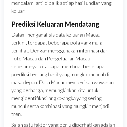
mendalami arti dibalik setiap hasil undian yang
keluar.
Prediksi Keluaran Mendatang
Dalam menganalisis data keluaran Macau
terkini, terdapat beberapa pola yang mulai
terlihat. Dengan menggunakan informasi dari
Toto Macau dan Pengeluaran Macau
sebelumnya, kita dapat membuat beberapa
prediksi tentang hasil yang mungkin muncul di
masa depan. Data Macau memberikan wawasan
yang berharga, memungkinkan kita untuk
mengidentifikasi angka-angka yang sering
muncul serta kombinasi yang mungkin menjadi
tren.
Salah satu faktor yang perlu diperhatikan adalah