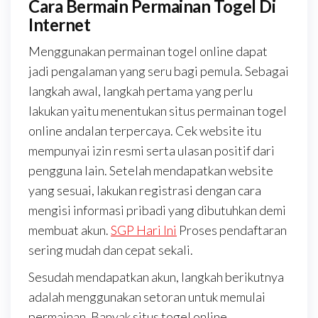
Cara Bermain Permainan Togel Di
Internet
Menggunakan permainan togel online dapat
jadi pengalaman yang seru bagi pemula. Sebagai
langkah awal, langkah pertama yang perlu
lakukan yaitu menentukan situs permainan togel
online andalan terpercaya. Cek website itu
mempunyai izin resmi serta ulasan positif dari
pengguna lain. Setelah mendapatkan website
yang sesuai, lakukan registrasi dengan cara
mengisi informasi pribadi yang dibutuhkan demi
membuat akun.
SGP Hari Ini
Proses pendaftaran
sering mudah dan cepat sekali.
Sesudah mendapatkan akun, langkah berikutnya
adalah menggunakan setoran untuk memulai
permainan. Banyak situs togel online