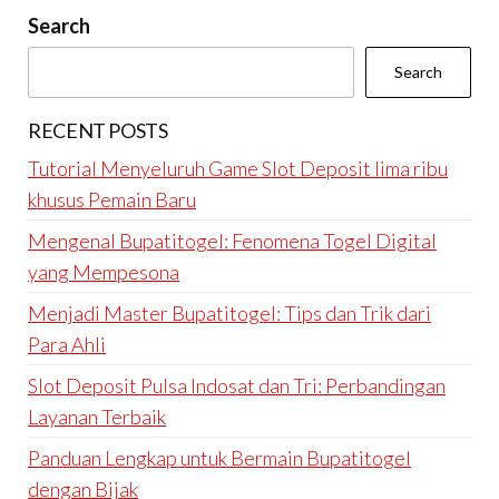
Search
Search
RECENT POSTS
Tutorial Menyeluruh Game Slot Deposit lima ribu
khusus Pemain Baru
Mengenal Bupatitogel: Fenomena Togel Digital
yang Mempesona
Menjadi Master Bupatitogel: Tips dan Trik dari
Para Ahli
Slot Deposit Pulsa Indosat dan Tri: Perbandingan
Layanan Terbaik
Panduan Lengkap untuk Bermain Bupatitogel
dengan Bijak