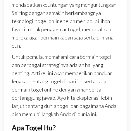
mendapatkan keuntungan yang menguntungkan.
Seiring dengan semakin berkembangnya
teknologi, togel online telah menjadi pilihan
favorit untuk penggemar togel, memudahkan
mereka agar bermain kapan saja serta di mana
pun.
Untuk pemula, memahami cara bermain togel
dan berbagai strateginya adalah hal yang
penting. Artikel ini akan memberikan panduan
lengkap tentang togel di hari ini serta cara
bermain togel online dengan aman serta
bertanggung jawab. Ayo kita eksplorasi lebih
lanjut tentang dunia togel dan bagaimana Anda
bisa memulai langkah Anda di dunia ini.
Apa Togel Itu?