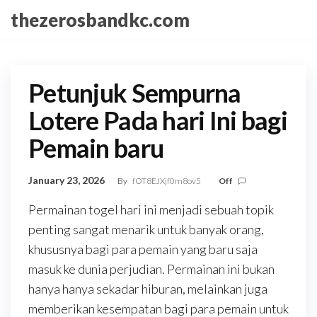
Skip
thezerosbandkc.com
to
the
content
Petunjuk Sempurna
Lotere Pada hari Ini bagi
Pemain baru
January 23, 2026
By
fOT8EJXjf0m8ov5
Off
Permainan togel hari ini menjadi sebuah topik
penting sangat menarik untuk banyak orang,
khususnya bagi para pemain yang baru saja
masuk ke dunia perjudian. Permainan ini bukan
hanya hanya sekadar hiburan, melainkan juga
memberikan kesempatan bagi para pemain untuk