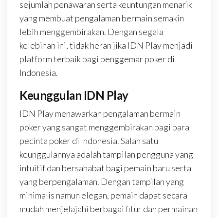
sejumlah penawaran serta keuntungan menarik
yang membuat pengalaman bermain semakin
lebih menggembirakan. Dengan segala
kelebihan ini, tidak heran jika IDN Play menjadi
platform terbaik bagi penggemar poker di
Indonesia.
Keunggulan IDN Play
IDN Play menawarkan pengalaman bermain
poker yang sangat menggembirakan bagi para
pecinta poker di Indonesia. Salah satu
keunggulannya adalah tampilan pengguna yang
intuitif dan bersahabat bagi pemain baru serta
yang berpengalaman. Dengan tampilan yang
minimalis namun elegan, pemain dapat secara
mudah menjelajahi berbagai fitur dan permainan