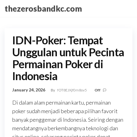
Skip
thezerosbandkc.com
to
the
content
IDN-Poker: Tempat
Unggulan untuk Pecinta
Permainan Poker di
Indonesia
January 24, 2026
By
fOT8EJXjf0m8ov5
Off
Di dalam alam permainan kartu, permainan
poker sudah menjadi beberapa pilihan favorit
banyak penggemar di Indonesia. Seiring dengan
mendatangnya berkembangnya teknologi dan
situs online, sekarang pecinta poker dapat