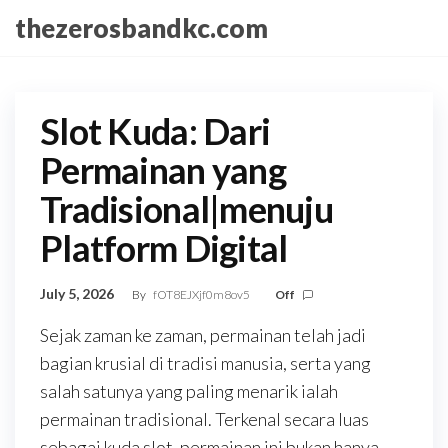
Skip
thezerosbandkc.com
to
the
content
Slot Kuda: Dari
Permainan yang
Tradisional|menuju
Platform Digital
July 5, 2026
By
fOT8EJXjf0m8ov5
Off
Sejak zaman ke zaman, permainan telah jadi
bagian krusial di tradisi manusia, serta yang
salah satunya yang paling menarik ialah
permainan tradisional. Terkenal secara luas
sebagai kuda slot, permainan ini bukan hanya