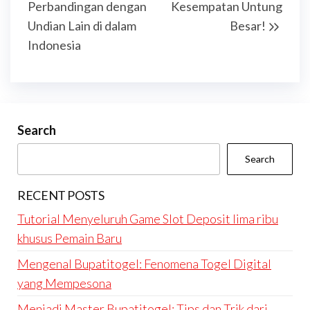
Perbandingan dengan
Kesempatan Untung
Undian Lain di dalam
Besar!
Indonesia
Search
Search
RECENT POSTS
Tutorial Menyeluruh Game Slot Deposit lima ribu
khusus Pemain Baru
Mengenal Bupatitogel: Fenomena Togel Digital
yang Mempesona
Menjadi Master Bupatitogel: Tips dan Trik dari