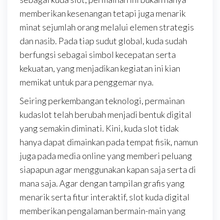
memberikan kesenangan tetapi juga menarik
minat sejumlah orang melalui elemen strategis
dan nasib. Pada tiap sudut global, kuda sudah
berfungsi sebagai simbol kecepatan serta
kekuatan, yang menjadikan kegiatan ini kian
memikat untuk para penggemar nya.
Seiring perkembangan teknologi, permainan
kudaslot telah berubah menjadi bentuk digital
yang semakin diminati. Kini, kuda slot tidak
hanya dapat dimainkan pada tempat fisik, namun
juga pada media online yang memberi peluang
siapapun agar menggunakan kapan saja serta di
mana saja. Agar dengan tampilan grafis yang
menarik serta fitur interaktif, slot kuda digital
memberikan pengalaman bermain-main yang