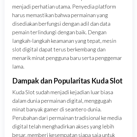
menjadi perhatian utama. Penyedia platform
harus memastikan bahwa permainan yang
disediakan berfungsi dengan adil dan data
pemain terlindungi dengan baik. Dengan
langkah-langkah keamanan yang tepat, mesin
slot digital dapat terus berkembang dan
menarik minat pengguna baru serta penggemar
lama.
Dampak dan Popularitas Kuda Slot
Kuda Slot sudah menjadi kejadian luar biasa
dalam dunia permainan digital, menggugah
minat banyak gamer di seantero dunia.
Perubahan dari permainan tradisional ke media
digital telah menghadirkan akses yang lebih
besar, memberi kesempatan siapa saja untuk