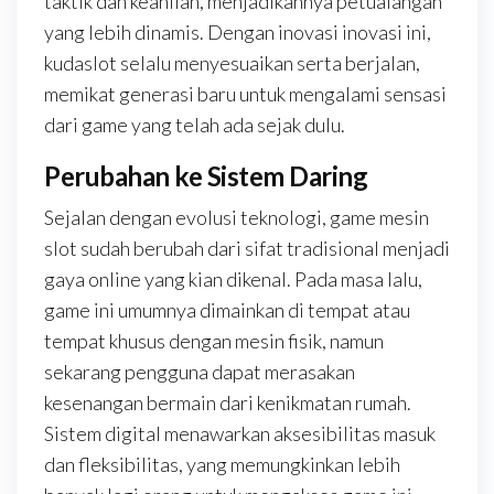
taktik dan keahlian, menjadikannya petualangan
yang lebih dinamis. Dengan inovasi inovasi ini,
kudaslot selalu menyesuaikan serta berjalan,
memikat generasi baru untuk mengalami sensasi
dari game yang telah ada sejak dulu.
Perubahan ke Sistem Daring
Sejalan dengan evolusi teknologi, game mesin
slot sudah berubah dari sifat tradisional menjadi
gaya online yang kian dikenal. Pada masa lalu,
game ini umumnya dimainkan di tempat atau
tempat khusus dengan mesin fisik, namun
sekarang pengguna dapat merasakan
kesenangan bermain dari kenikmatan rumah.
Sistem digital menawarkan aksesibilitas masuk
dan fleksibilitas, yang memungkinkan lebih