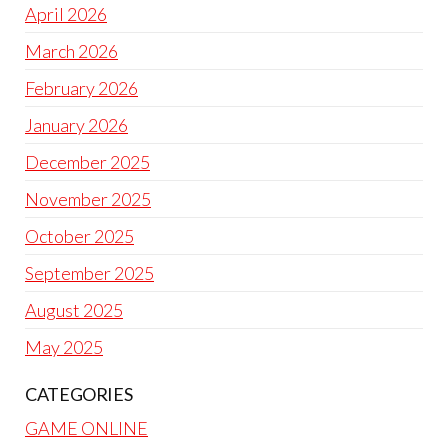
April 2026
March 2026
February 2026
January 2026
December 2025
November 2025
October 2025
September 2025
August 2025
May 2025
CATEGORIES
GAME ONLINE