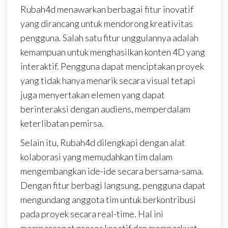
Rubah4d menawarkan berbagai fitur inovatif
yang dirancang untuk mendorong kreativitas
pengguna. Salah satu fitur unggulannya adalah
kemampuan untuk menghasilkan konten 4D yang
interaktif. Pengguna dapat menciptakan proyek
yang tidak hanya menarik secara visual tetapi
juga menyertakan elemen yang dapat
berinteraksi dengan audiens, memperdalam
keterlibatan pemirsa.
Selain itu, Rubah4d dilengkapi dengan alat
kolaborasi yang memudahkan tim dalam
mengembangkan ide-ide secara bersama-sama.
Dengan fitur berbagi langsung, pengguna dapat
mengundang anggota tim untuk berkontribusi
pada proyek secara real-time. Hal ini