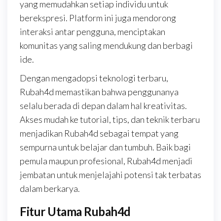
yang memudahkan setiap individu untuk
berekspresi. Platform ini juga mendorong
interaksi antar pengguna, menciptakan
komunitas yang saling mendukung dan berbagi
ide.
Dengan mengadopsi teknologi terbaru,
Rubah4d memastikan bahwa penggunanya
selalu berada di depan dalam hal kreativitas.
Akses mudah ke tutorial, tips, dan teknik terbaru
menjadikan Rubah4d sebagai tempat yang
sempurna untuk belajar dan tumbuh. Baik bagi
pemula maupun profesional, Rubah4d menjadi
jembatan untuk menjelajahi potensi tak terbatas
dalam berkarya.
Fitur Utama Rubah4d