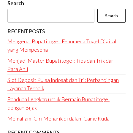
Search
Search
RECENT POSTS
Mengenal Bupatitogel: Fenomena Togel Digital
yang Mempesona
Menjadi Master Bupatitogel: Tips dan Trik dari
Para Ahli
Slot Deposit Pulsa Indosat dan Tri: Perbandingan
Layanan Terbaik
Panduan Lengkap untuk Bermain Bupatitogel
dengan Bijak
Memahami Ciri Menarik di dalam Game Kuda
RECENT COMMENTS