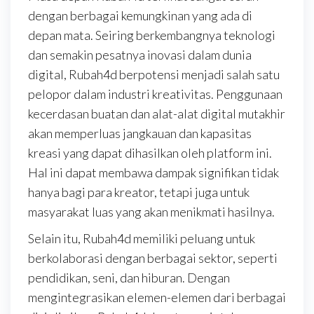
dengan berbagai kemungkinan yang ada di
depan mata. Seiring berkembangnya teknologi
dan semakin pesatnya inovasi dalam dunia
digital, Rubah4d berpotensi menjadi salah satu
pelopor dalam industri kreativitas. Penggunaan
kecerdasan buatan dan alat-alat digital mutakhir
akan memperluas jangkauan dan kapasitas
kreasi yang dapat dihasilkan oleh platform ini.
Hal ini dapat membawa dampak signifikan tidak
hanya bagi para kreator, tetapi juga untuk
masyarakat luas yang akan menikmati hasilnya.
Selain itu, Rubah4d memiliki peluang untuk
berkolaborasi dengan berbagai sektor, seperti
pendidikan, seni, dan hiburan. Dengan
mengintegrasikan elemen-elemen dari berbagai