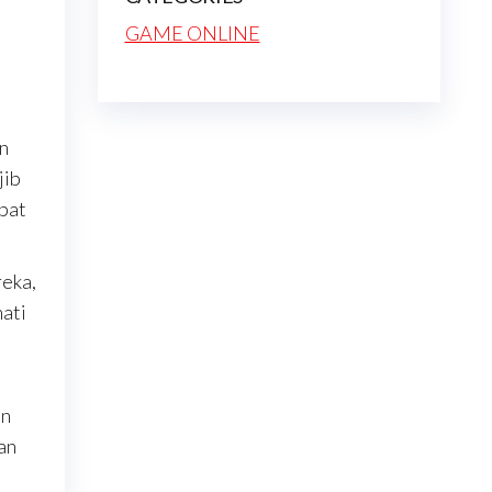
GAME ONLINE
an
jib
apat
reka,
hati
in
an