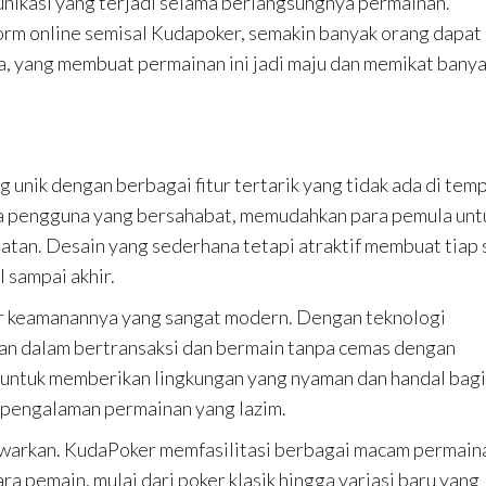
unikasi yang terjadi selama berlangsungnya permainan.
rm online semisal Kudapoker, semakin banyak orang dapat
a, yang membuat permainan ini jadi maju dan memikat bany
nik dengan berbagai fitur tertarik yang tidak ada di tem
uka pengguna yang bersahabat, memudahkan para pemula unt
an. Desain yang sederhana tetapi atraktif membuat tiap 
 sampai akhir.
ktur keamanannya yang sangat modern. Dengan teknologi
man dalam bertransaksi dan bermain tanpa cemas dengan
untuk memberikan lingkungan yang nyaman dan handal bagi
 pengalaman permainan yang lazim.
tawarkan. KudaPoker memfasilitasi berbagai macam permain
ra pemain, mulai dari poker klasik hingga variasi baru yang