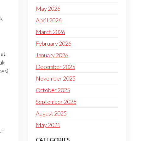
May 2026
ak
April 2026
March 2026
February 2026
pat
January 2026
uk
December 2025
sesi
November 2025
October 2025
September 2025
August 2025
May 2025
an
CATEGORIES