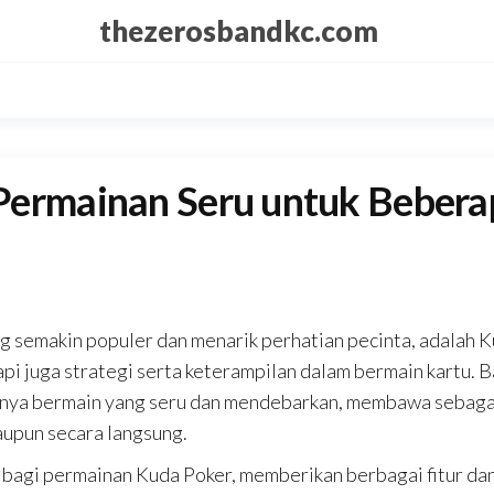
thezerosbandkc.com
Permainan Seru untuk Bebera
ng semakin populer dan menarik perhatian pecinta, adalah 
api juga strategi serta keterampilan dalam bermain kartu. B
runya bermain yang seru dan mendebarkan, membawa sebaga
aupun secara langsung.
bagi permainan Kuda Poker, memberikan berbagai fitur da