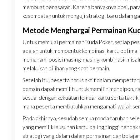
membuat penasaran. Karena banyaknya opsi, para p
kesempatan untuk menguji strategi baru dalam ga
Metode Menghargai Permainan Kud
Untuk memulai permainan Kuda Poker, setiap pese
adalah untuk membentuk kombinasi kartu optimal
memahami posisi masing-masing kombinasi, misalnya 
melakukan pilihan yang saat bermain.
Setelah itu, peserta harus aktif dalam mempertar
pemain dapat memilih untuk memilih menelpon, rai
sesuai dengan kekuatan lembar kartu serta takti
mana peserta membutuhkan mengamati wajah sert
Pada akhirnya, sesudah semua ronda taruhan sele
yang memiliki susunan kartu paling tinggi henda
strategi yang dalam dalam permainan dan belajar