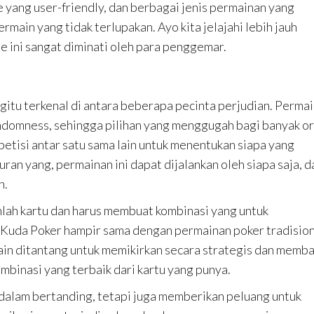
yang user-friendly, dan berbagai jenis permainan yang
ain yang tidak terlupakan. Ayo kita jelajahi lebih jauh
ini sangat diminati oleh para penggemar.
gitu terkenal di antara beberapa pecinta perjudian. Perma
andomness, sehingga pilihan yang menggugah bagi banyak o
petisi antar satu sama lain untuk menentukan siapa yang
ran yang, permainan ini dapat dijalankan oleh siapa saja, d
n.
lah kartu dan harus membuat kombinasi yang untuk
Kuda Poker hampir sama dengan permainan poker tradision
emain ditantang untuk memikirkan secara strategis dan memb
binasi yang terbaik dari kartu yang punya.
alam bertanding, tetapi juga memberikan peluang untuk