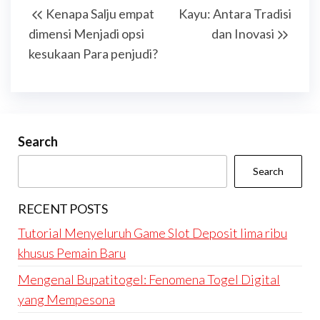
Kenapa Salju empat
Kayu: Antara Tradisi
navigation
Post
Post
dimensi Menjadi opsi
dan Inovasi
kesukaan Para penjudi?
Search
Search
RECENT POSTS
Tutorial Menyeluruh Game Slot Deposit lima ribu
khusus Pemain Baru
Mengenal Bupatitogel: Fenomena Togel Digital
yang Mempesona