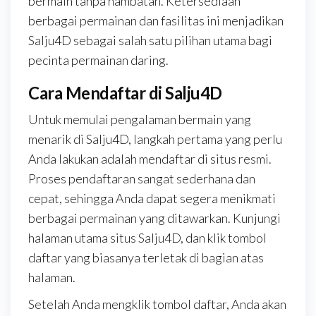
bermain tanpa hambatan. Ketersediaan
berbagai permainan dan fasilitas ini menjadikan
Salju4D sebagai salah satu pilihan utama bagi
pecinta permainan daring.
Cara Mendaftar di Salju4D
Untuk memulai pengalaman bermain yang
menarik di Salju4D, langkah pertama yang perlu
Anda lakukan adalah mendaftar di situs resmi.
Proses pendaftaran sangat sederhana dan
cepat, sehingga Anda dapat segera menikmati
berbagai permainan yang ditawarkan. Kunjungi
halaman utama situs Salju4D, dan klik tombol
daftar yang biasanya terletak di bagian atas
halaman.
Setelah Anda mengklik tombol daftar, Anda akan