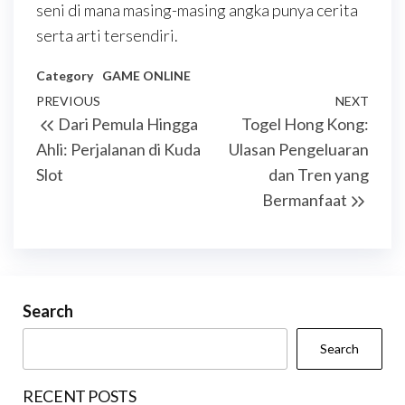
seni di mana masing-masing angka punya cerita
serta arti tersendiri.
Category
GAME ONLINE
Post
Previous
PREVIOUS
NEXT
Next
Dari Pemula Hingga
Togel Hong Kong:
navigation
Post
Post
Ahli: Perjalanan di Kuda
Ulasan Pengeluaran
Slot
dan Tren yang
Bermanfaat
Search
Search
RECENT POSTS