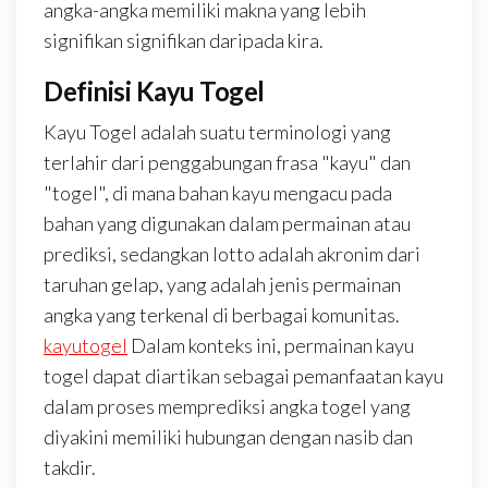
angka-angka memiliki makna yang lebih
signifikan signifikan daripada kira.
Definisi Kayu Togel
Kayu Togel adalah suatu terminologi yang
terlahir dari penggabungan frasa "kayu" dan
"togel", di mana bahan kayu mengacu pada
bahan yang digunakan dalam permainan atau
prediksi, sedangkan lotto adalah akronim dari
taruhan gelap, yang adalah jenis permainan
angka yang terkenal di berbagai komunitas.
kayutogel
Dalam konteks ini, permainan kayu
togel dapat diartikan sebagai pemanfaatan kayu
dalam proses memprediksi angka togel yang
diyakini memiliki hubungan dengan nasib dan
takdir.