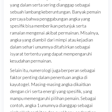
yang dalam serta sering dianggap sebagai
sebuah lambang keberuntungan. Banyak pemain
percaya bahwa penggabungan angka yang
spesifik bisa memberikan petunjuk serta
ramalan mengenai akibat permainan. Misalnya,
angka yang diambil dari mimpi atau kejadian
dalam sehari umumnya ditafsirkan sebagai
isyarat tertentu yang dapat mempengaruhi
kesudahan permainan.
Selain itu, numerologi juga berperan sebagai
faktor penting dalam penentuan angka di
kayutogel. Masing-masing angka dikaitkan
dengan ciri serta energi yang spesifik, yang
mampu memengaruhi pilihan pemain. Sebagai
contoh, angka 1 umumnya dianggap sebagai