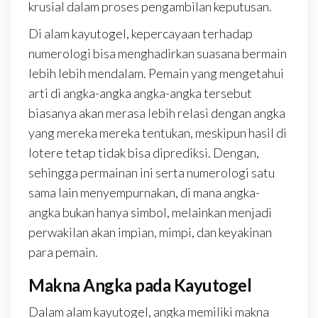
krusial dalam proses pengambilan keputusan.
Di alam kayutogel, kepercayaan terhadap
numerologi bisa menghadirkan suasana bermain
lebih lebih mendalam. Pemain yang mengetahui
arti di angka-angka angka-angka tersebut
biasanya akan merasa lebih relasi dengan angka
yang mereka mereka tentukan, meskipun hasil di
lotere tetap tidak bisa diprediksi. Dengan,
sehingga permainan ini serta numerologi satu
sama lain menyempurnakan, di mana angka-
angka bukan hanya simbol, melainkan menjadi
perwakilan akan impian, mimpi, dan keyakinan
para pemain.
Makna Angka pada Kayutogel
Dalam alam kayutogel, angka memiliki makna