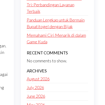
Tri: Perbandingan Layanan
Terbaik
Panduan Lengkap untuk Bermain
Bupatitogel dengan Bijak
Memahami Ciri Menarik di dalam
i
Game Kuda
gan.
kin
RECENT COMMENTS
No comments to show.
ARCHIVES
bagai
August 2026
ing
July 2026
June 2026
May 2026