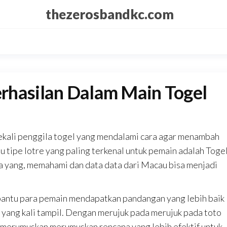
thezerosbandkc.com
rhasilan Dalam Main Togel
 sekali penggila togel yang mendalami cara agar menambah
u tipe lotre yang paling terkenal untuk pemain adalah Toge
 yang, memahami dan data data dari Macau bisa menjadi
bantu para pemain mendapatkan pandangan yang lebih baik
yang kali tampil. Dengan merujuk pada merujuk pada toto
 merumuskan merumuskan rencana yang lebih efektif untuk