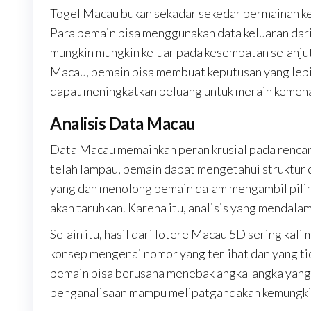
Togel Macau bukan sekadar sekedar permainan keb
Para pemain bisa menggunakan data keluaran dar
mungkin mungkin keluar pada kesempatan selanju
Macau, pemain bisa membuat keputusan yang lebih
dapat meningkatkan peluang untuk meraih kemen
Analisis Data Macau
Data Macau memainkan peran krusial pada renca
telah lampau, pemain dapat mengetahui struktur 
yang dan menolong pemain dalam mengambil piliha
akan taruhkan. Karena itu, analisis yang mendalam
Selain itu, hasil dari lotere Macau 5D sering kal
konsep mengenai nomor yang terlihat dan yang t
pemain bisa berusaha menebak angka-angka yang m
penganalisaan mampu melipatgandakan kemungkin