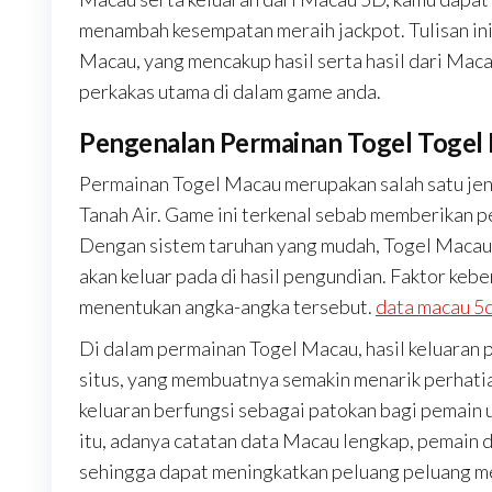
menambah kesempatan meraih jackpot. Tulisan in
Macau, yang mencakup hasil serta hasil dari Mac
perkakas utama di dalam game anda.
Pengenalan Permainan Togel Togel
Permainan Togel Macau merupakan salah satu jenis
Tanah Air. Game ini terkenal sebab memberikan 
Dengan sistem taruhan yang mudah, Togel Macau
akan keluar pada di hasil pengundian. Faktor keb
menentukan angka-angka tersebut.
data macau 5
Di dalam permainan Togel Macau, hasil keluaran p
situs, yang membuatnya semakin menarik perhatian
keluaran berfungsi sebagai patokan bagi pemain 
itu, adanya catatan data Macau lengkap, pemain 
sehingga dapat meningkatkan peluang peluang m