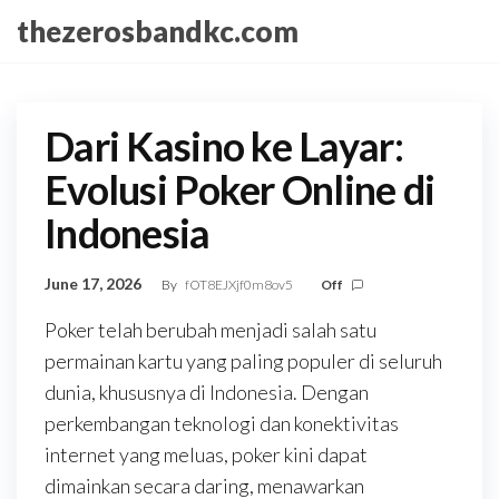
Skip
thezerosbandkc.com
to
the
content
Dari Kasino ke Layar:
Evolusi Poker Online di
Indonesia
June 17, 2026
By
fOT8EJXjf0m8ov5
Off
Poker telah berubah menjadi salah satu
permainan kartu yang paling populer di seluruh
dunia, khususnya di Indonesia. Dengan
perkembangan teknologi dan konektivitas
internet yang meluas, poker kini dapat
dimainkan secara daring, menawarkan