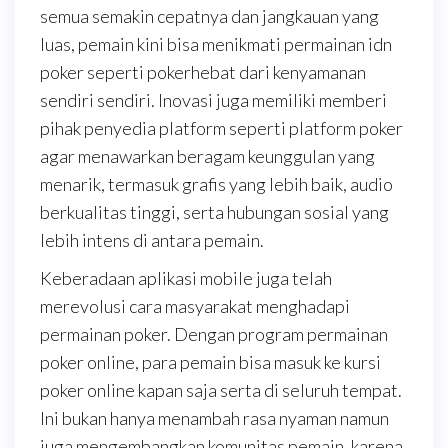
semua semakin cepatnya dan jangkauan yang
luas, pemain kini bisa menikmati permainan idn
poker seperti pokerhebat dari kenyamanan
sendiri sendiri. Inovasi juga memiliki memberi
pihak penyedia platform seperti platform poker
agar menawarkan beragam keunggulan yang
menarik, termasuk grafis yang lebih baik, audio
berkualitas tinggi, serta hubungan sosial yang
lebih intens di antara pemain.
Keberadaan aplikasi mobile juga telah
merevolusi cara masyarakat menghadapi
permainan poker. Dengan program permainan
poker online, para pemain bisa masuk ke kursi
poker online kapan saja serta di seluruh tempat.
Ini bukan hanya menambah rasa nyaman namun
juga mengembangkan komunitas pemain, karena