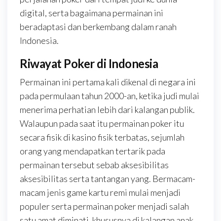
digital, serta bagaimana permainan ini
beradaptasi dan berkembang dalam ranah
Indonesia.
Riwayat Poker di Indonesia
Permainan ini pertama kali dikenal di negara ini
pada permulaan tahun 2000-an, ketika judi mulai
menerima perhatian lebih dari kalangan publik.
Walaupun pada saat itu permainan poker itu
secara fisik di kasino fisik terbatas, sejumlah
orang yang mendapatkan tertarik pada
permainan tersebut sebab aksesibilitas
aksesibilitas serta tantangan yang. Bermacam-
macam jenis game kartu remi mulai menjadi
populer serta permainan poker menjadi salah
satu amat diminati, khususnya di kalangan anak