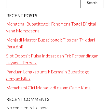
Search
RECENT POSTS
Mengenal Bupatitogel: Fenomena Togel Digital
yang Mempesona
Menjadi Master Bupatitogel: Tips dan Trik dari
Para Ahli
Slot Deposit Pulsa Indosat dan Tri: Perbandingan
Layanan Terbaik
Panduan Lengkap untuk Bermain Bupatitogel
dengan Bijak
Memahami Ciri Menarik di dalam Game Kuda
RECENT COMMENTS
No comments to show.