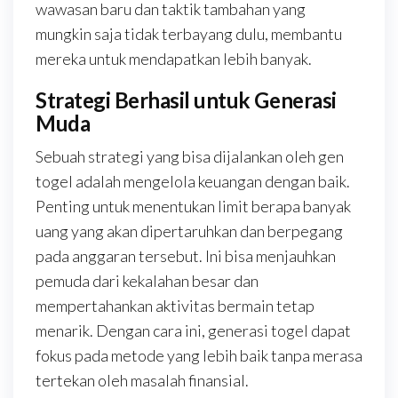
wawasan baru dan taktik tambahan yang
mungkin saja tidak terbayang dulu, membantu
mereka untuk mendapatkan lebih banyak.
Strategi Berhasil untuk Generasi
Muda
Sebuah strategi yang bisa dijalankan oleh gen
togel adalah mengelola keuangan dengan baik.
Penting untuk menentukan limit berapa banyak
uang yang akan dipertaruhkan dan berpegang
pada anggaran tersebut. Ini bisa menjauhkan
pemuda dari kekalahan besar dan
mempertahankan aktivitas bermain tetap
menarik. Dengan cara ini, generasi togel dapat
fokus pada metode yang lebih baik tanpa merasa
tertekan oleh masalah finansial.