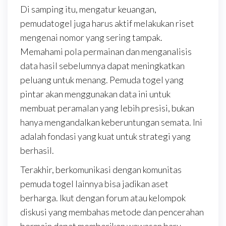
Di samping itu, mengatur keuangan,
pemudatogel juga harus aktif melakukan riset
mengenai nomor yang sering tampak.
Memahami pola permainan dan menganalisis
data hasil sebelumnya dapat meningkatkan
peluang untuk menang. Pemuda togel yang
pintar akan menggunakan data ini untuk
membuat peramalan yang lebih presisi, bukan
hanya mengandalkan keberuntungan semata. Ini
adalah fondasi yang kuat untuk strategi yang
berhasil.
Terakhir, berkomunikasi dengan komunitas
pemuda togel lainnya bisa jadikan aset
berharga. Ikut dengan forum atau kelompok
diskusi yang membahas metode dan pencerahan