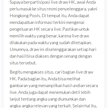
Supaya berpartisipasi live draw HK, awal Anda
perlu masuk ke situs resmi penyelenggara, yakni
Hongkong Pools. Di tempat itu, Anda dapat
mendapatkan informasi terkini mengenai
pengeluaran HK secara live. Pastikan untuk
memilih waktu yang benar, karena live draw
dilakukan pada waktu yang sudah ditetapkan.
Umumnya, draw ini diselenggarakan setiap hari
dan hasil bisa diakses dengan senang dengan
situs tersebut.
Begitu mengakses situs, cari bagian live draw
HK. Pada bagian itu, Anda bisa melihat
gambaran yang menampilkan hasil undian secara
live. Anda juga dapat menemukan detil lebih
lanjut tentang angka yang diumumkan dan
angka-angka relevan yang terkait. Selain hal itu,