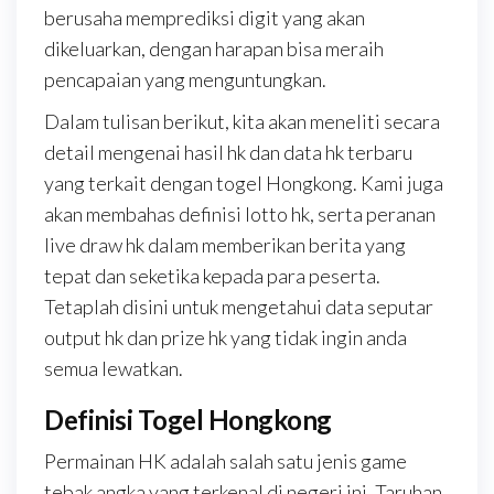
berusaha memprediksi digit yang akan
dikeluarkan, dengan harapan bisa meraih
pencapaian yang menguntungkan.
Dalam tulisan berikut, kita akan meneliti secara
detail mengenai hasil hk dan data hk terbaru
yang terkait dengan togel Hongkong. Kami juga
akan membahas definisi lotto hk, serta peranan
live draw hk dalam memberikan berita yang
tepat dan seketika kepada para peserta.
Tetaplah disini untuk mengetahui data seputar
output hk dan prize hk yang tidak ingin anda
semua lewatkan.
Definisi Togel Hongkong
Permainan HK adalah salah satu jenis game
tebak angka yang terkenal di negeri ini. Taruhan