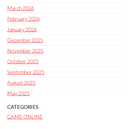
March 2026
February 2026
January 2026
December 2025
November 2025
October 2025
September 2025
August 2025
May 2025
CATEGORIES
GAME ONLINE