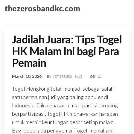
Skip
thezerosbandkc.com
to
the
content
Jadilah Juara: Tips Togel
HK Malam Ini bagi Para
Pemain
March 10, 2026
By
fOT8EJXjf0m8ov5
Off
Togel Hongkong telah menjadi sebagai salah
satu permainan judi yang paling populer di
Indonesia. Dikarenakan jumlah partisipan yang
berpartisipasi, Togel HK menawarkan harapan
untuk meraih keuntungan besar setiap malam.
Bagi beberapa penggemar Togel, memahami