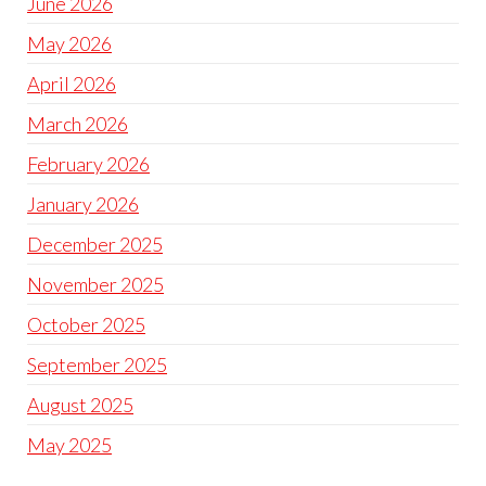
June 2026
May 2026
April 2026
March 2026
February 2026
January 2026
December 2025
November 2025
October 2025
September 2025
August 2025
May 2025