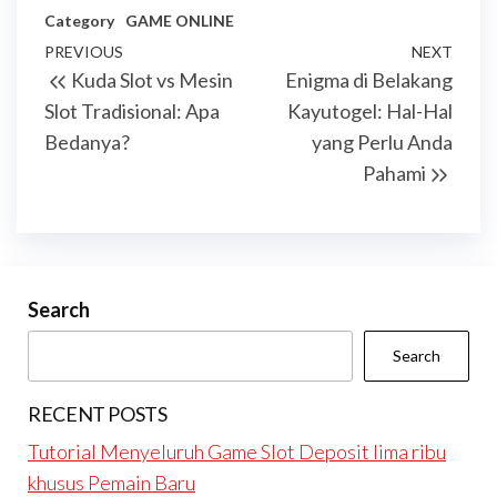
Category
GAME ONLINE
Post
Previous
PREVIOUS
NEXT
Next
Kuda Slot vs Mesin
Enigma di Belakang
navigation
Post
Post
Slot Tradisional: Apa
Kayutogel: Hal-Hal
Bedanya?
yang Perlu Anda
Pahami
Search
Search
RECENT POSTS
Tutorial Menyeluruh Game Slot Deposit lima ribu
khusus Pemain Baru