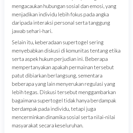
mengacaukan hubungan sosial dan emosi, yang
menjadikan individu lebih fokus pada angka
daripada interaksi personal serta tanggung
jawab sehari-hari.
Selain itu, keberadaan supertogel sering
menyebabkan diskusi di komunitas tentang etika
serta aspek hukum perjudian ini. Beberapa
mempertanyakan apakah permainan tersebut
patut dibiarkan berlangsung, sementara
beberapa yang lain menyerukan regulasi yang
lebih tegas. Diskusi tersebut menggambarkan
bagaimana supertogel tidak hanya berdampak
berdampak pada individu, tetapi juga
mencerminkan dinamika sosial serta nilai-nilai
masyarakat secara keseluruhan.