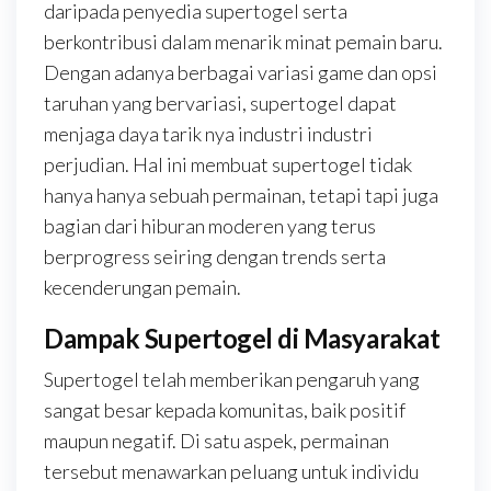
daripada penyedia supertogel serta
berkontribusi dalam menarik minat pemain baru.
Dengan adanya berbagai variasi game dan opsi
taruhan yang bervariasi, supertogel dapat
menjaga daya tarik nya industri industri
perjudian. Hal ini membuat supertogel tidak
hanya hanya sebuah permainan, tetapi tapi juga
bagian dari hiburan moderen yang terus
berprogress seiring dengan trends serta
kecenderungan pemain.
Dampak Supertogel di Masyarakat
Supertogel telah memberikan pengaruh yang
sangat besar kepada komunitas, baik positif
maupun negatif. Di satu aspek, permainan
tersebut menawarkan peluang untuk individu