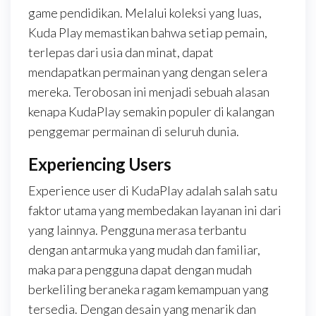
game pendidikan. Melalui koleksi yang luas,
Kuda Play memastikan bahwa setiap pemain,
terlepas dari usia dan minat, dapat
mendapatkan permainan yang dengan selera
mereka. Terobosan ini menjadi sebuah alasan
kenapa KudaPlay semakin populer di kalangan
penggemar permainan di seluruh dunia.
Experiencing Users
Experience user di KudaPlay adalah salah satu
faktor utama yang membedakan layanan ini dari
yang lainnya. Pengguna merasa terbantu
dengan antarmuka yang mudah dan familiar,
maka para pengguna dapat dengan mudah
berkeliling beraneka ragam kemampuan yang
tersedia. Dengan desain yang menarik dan