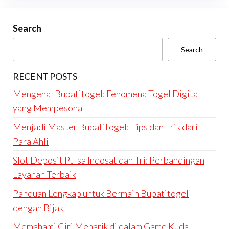
Search
Search
RECENT POSTS
Mengenal Bupatitogel: Fenomena Togel Digital
yang Mempesona
Menjadi Master Bupatitogel: Tips dan Trik dari
Para Ahli
Slot Deposit Pulsa Indosat dan Tri: Perbandingan
Layanan Terbaik
Panduan Lengkap untuk Bermain Bupatitogel
dengan Bijak
Memahami Ciri Menarik di dalam Game Kuda