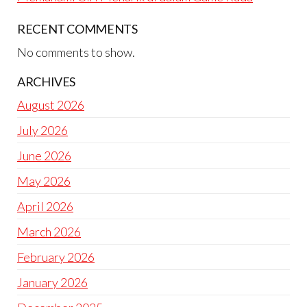
RECENT COMMENTS
No comments to show.
ARCHIVES
August 2026
July 2026
June 2026
May 2026
April 2026
March 2026
February 2026
January 2026