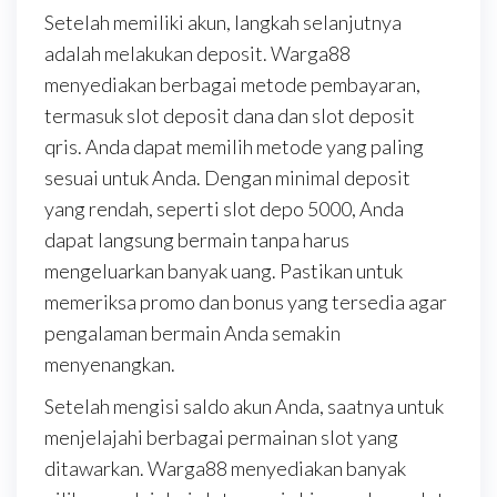
Setelah memiliki akun, langkah selanjutnya
adalah melakukan deposit. Warga88
menyediakan berbagai metode pembayaran,
termasuk slot deposit dana dan slot deposit
qris. Anda dapat memilih metode yang paling
sesuai untuk Anda. Dengan minimal deposit
yang rendah, seperti slot depo 5000, Anda
dapat langsung bermain tanpa harus
mengeluarkan banyak uang. Pastikan untuk
memeriksa promo dan bonus yang tersedia agar
pengalaman bermain Anda semakin
menyenangkan.
Setelah mengisi saldo akun Anda, saatnya untuk
menjelajahi berbagai permainan slot yang
ditawarkan. Warga88 menyediakan banyak