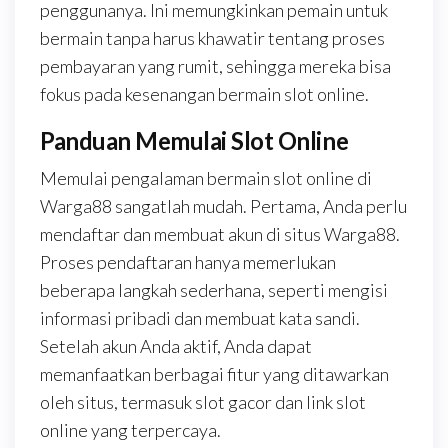
penggunanya. Ini memungkinkan pemain untuk
bermain tanpa harus khawatir tentang proses
pembayaran yang rumit, sehingga mereka bisa
fokus pada kesenangan bermain slot online.
Panduan Memulai Slot Online
Memulai pengalaman bermain slot online di
Warga88 sangatlah mudah. Pertama, Anda perlu
mendaftar dan membuat akun di situs Warga88.
Proses pendaftaran hanya memerlukan
beberapa langkah sederhana, seperti mengisi
informasi pribadi dan membuat kata sandi.
Setelah akun Anda aktif, Anda dapat
memanfaatkan berbagai fitur yang ditawarkan
oleh situs, termasuk slot gacor dan link slot
online yang terpercaya.