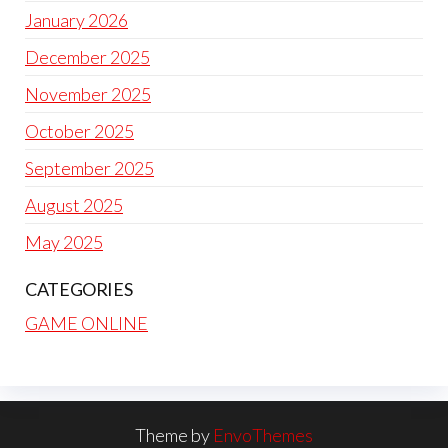
January 2026
December 2025
November 2025
October 2025
September 2025
August 2025
May 2025
CATEGORIES
GAME ONLINE
Theme by
EnvoThemes