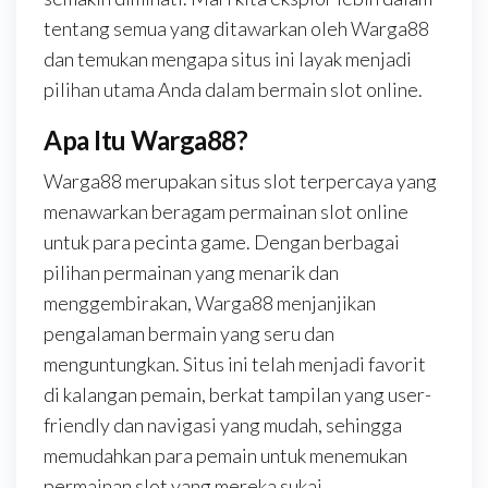
tentang semua yang ditawarkan oleh Warga88
dan temukan mengapa situs ini layak menjadi
pilihan utama Anda dalam bermain slot online.
Apa Itu Warga88?
Warga88 merupakan situs slot terpercaya yang
menawarkan beragam permainan slot online
untuk para pecinta game. Dengan berbagai
pilihan permainan yang menarik dan
menggembirakan, Warga88 menjanjikan
pengalaman bermain yang seru dan
menguntungkan. Situs ini telah menjadi favorit
di kalangan pemain, berkat tampilan yang user-
friendly dan navigasi yang mudah, sehingga
memudahkan para pemain untuk menemukan
permainan slot yang mereka sukai.