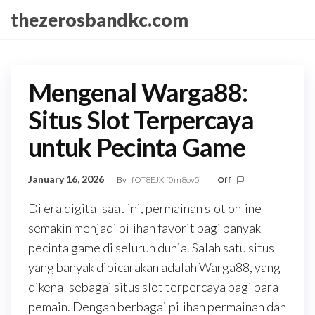
Skip
thezerosbandkc.com
to
the
content
Mengenal Warga88:
Situs Slot Terpercaya
untuk Pecinta Game
January 16, 2026
By
fOT8EJXjf0m8ov5
Off
Di era digital saat ini, permainan slot online
semakin menjadi pilihan favorit bagi banyak
pecinta game di seluruh dunia. Salah satu situs
yang banyak dibicarakan adalah Warga88, yang
dikenal sebagai situs slot terpercaya bagi para
pemain. Dengan berbagai pilihan permainan dan