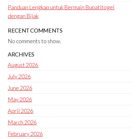
Panduan Lengkap untuk Bermain Bupatitogel
dengan Bijak
RECENT COMMENTS
No comments to show.
ARCHIVES
August 2026
July 2026
June 2026
May 2026
April 2026
March 2026
February 2026