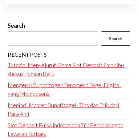
Search
Search
RECENT POSTS
Tutorial Menyeluruh Game Slot Deposit lima ribu
khusus Pemain Baru
Mengenal Bupatitogel: Fenomena Togel Digital
yang Mempesona
Menjadi Master Bupatitogel: Tips dan Trik dari
Para Ahli
Slot Deposit Pulsa Indosat dan Tri: Perbandingan
Layanan Terbaik