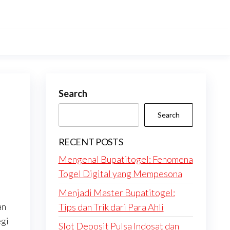
Search
Search
RECENT POSTS
Mengenal Bupatitogel: Fenomena
Togel Digital yang Mempesona
Menjadi Master Bupatitogel:
an
Tips dan Trik dari Para Ahli
egi
Slot Deposit Pulsa Indosat dan