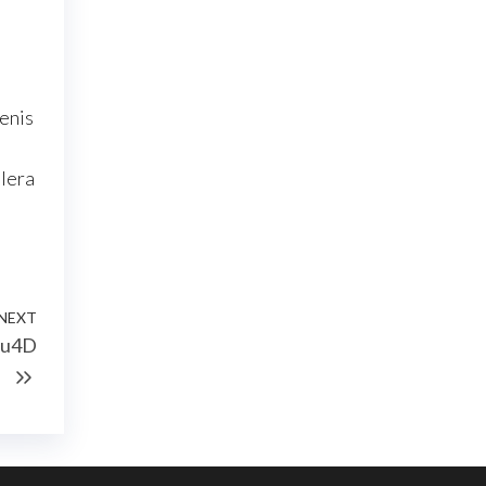
jenis
l
elera
NEXT
Next
lju4D
Post