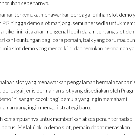
n taruhan sebenarnya.
mainan terkemuka, menawarkan berbagai pilihan slot demo 
t PG hingga demo slot mahjong, semua tersedia untuk mem
artikel ini, kita akan mengenal lebih dalam tentang slot de
berikan keuntungan bagi para pemain, baik yang baru maupun
dunia slot demo yang menarik ini dan temukan permainan y
mainan slot yang menawarkan pengalaman bermain tanpa ri
a berbagai jenis permainan slot yang disediakan oleh Prag
 demo ini sangat cocok bagi pemula yang ingin memahami
aman yang ingin menguji strategi baru.
lah kemampuannya untuk memberikan akses penuh terhadap
an bonus. Melalui akun demo slot, pemain dapat merasakan