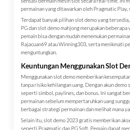
sensasi bermain mesin slot secara real-time. In
permainan yang ditawarkan oleh Pragmatic Play, s
Terdapat banyak pilihan slot demo yang tersedia, 
PG dan slot demo mahjong merupakan beberapa va
pemain bisa dengan mudah menemukan permainan 
Rajacuan69 atau Winning303, serta menikmati p
menguntungkan.
Keuntungan Menggunakan Slot D
Menggunakan slot demo memberikan kesempatan 
tanpa risiko kehilangan uang. Dengan akun demo s
seperti simbol, paylines, dan bonus. Ini sangat 
permainan sebelum mempertaruhkan uang sungguh
berbagai strategi permainan dan melihat mana yan
Selain itu, slot demo 2023 gratis memberikan a
seperti Pragmatic dan PG Soft. Pemain dapat men