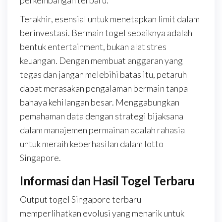
perkembangan terbaru.
Terakhir, esensial untuk menetapkan limit dalam
berinvestasi. Bermain togel sebaiknya adalah
bentuk entertainment, bukan alat stres
keuangan. Dengan membuat anggaran yang
tegas dan jangan melebihi batas itu, petaruh
dapat merasakan pengalaman bermain tanpa
bahaya kehilangan besar. Menggabungkan
pemahaman data dengan strategi bijaksana
dalam manajemen permainan adalah rahasia
untuk meraih keberhasilan dalam lotto
Singapore.
Informasi dan Hasil Togel Terbaru
Output togel Singapore terbaru
memperlihatkan evolusi yang menarik untuk