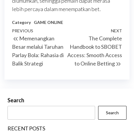
diumumkan, sehingga pemain dapat merasa
lebih percaya dalam menempatkan bet.
Category
GAME ONLINE
Post
Previous
PREVIOUS
NEXT
Next
Memenangkan
The Complete
navigation
Post
Post
Besar melalui Taruhan
Handbook to SBOBET
Parlay Bola: Rahasia di
Access: Smooth Access
Balik Strategi
to Online Betting
Search
Search
RECENT POSTS