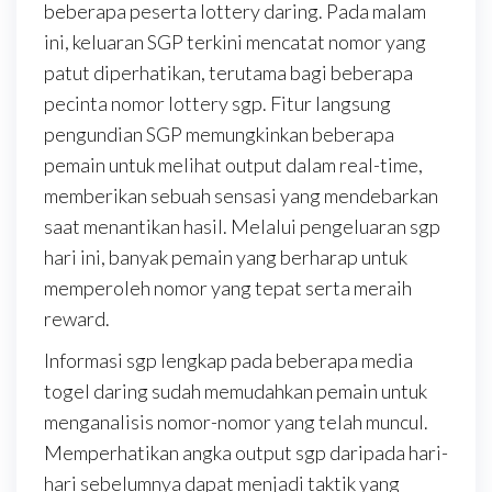
beberapa peserta lottery daring. Pada malam
ini, keluaran SGP terkini mencatat nomor yang
patut diperhatikan, terutama bagi beberapa
pecinta nomor lottery sgp. Fitur langsung
pengundian SGP memungkinkan beberapa
pemain untuk melihat output dalam real-time,
memberikan sebuah sensasi yang mendebarkan
saat menantikan hasil. Melalui pengeluaran sgp
hari ini, banyak pemain yang berharap untuk
memperoleh nomor yang tepat serta meraih
reward.
Informasi sgp lengkap pada beberapa media
togel daring sudah memudahkan pemain untuk
menganalisis nomor-nomor yang telah muncul.
Memperhatikan angka output sgp daripada hari-
hari sebelumnya dapat menjadi taktik yang