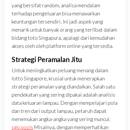
yang bersifat random, analisa mendalam
terhadap pengeluaran bisa menawarkan
keuntungan tersendiri. Ini jadi aspek yang
menarik untuk banyak orang yang terlibat dalam
bidang toto Singapura, apalagi dari kemudahan
akses oleh oleh platform online yang tersedia.
Strategi Peramalan Jitu
Untuk meningkatkan peluang menang dalam
lotto Singapore, krusial untuk menerapkan
strategi peramalan yang diandalkan. Salah satu
pendekatan yang sering dipakai adalah analisis
data keluaran lampau. Dengan mempelajari pola
dan tren dari output lampau, petaruh dapat
menemukan angka-angka yang sering muncul.
sgp pools
Misalnya, dengan memperhatikan