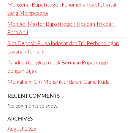
Mengenal Bupatitogel: Fenomena Togel Digital
yang Mempesona
Menjadi Master Bupatitogel: Tips dan Trik dari
Para Ahli
Slot Deposit Pulsa Indosat dan Tri: Perbandingan
Layanan Terbaik
Panduan Lengkap untuk Bermain Bupatitogel
dengan Bijak
Memahami Ciri Menarik di dalam Game Kuda
RECENT COMMENTS
No comments to show.
ARCHIVES
August 2026