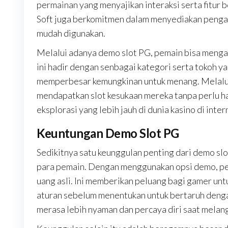
permainan yang menyajikan interaksi serta fitur
Soft juga berkomitmen dalam menyediakan peng
mudah digunakan.
Melalui adanya demo slot PG, pemain bisa mengaks
ini hadir dengan senbagai kategori serta tokoh ya
memperbesar kemungkinan untuk menang. Melalui
mendapatkan slot kesukaan mereka tanpa perlu h
eksplorasi yang lebih jauh di dunia kasino di inter
Keuntungan Demo Slot PG
Sedikitnya satu keunggulan penting dari demo sl
para pemain. Dengan menggunakan opsi demo, pem
uang asli. Ini memberikan peluang bagi gamer unt
aturan sebelum menentukan untuk bertaruh denga
merasa lebih nyaman dan percaya diri saat melan