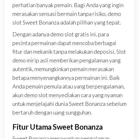
perhatian banyak pemain. Bagi Anda yang ingin
merasakan sensasi bermain tanpa risiko, demo
slot Sweet Bonanza adalah pilihan yang tepat.
Dengan adanya demo slot gratis ini, para
pecinta permainan dapat mencoba berbagai
fitur dan mekanik tanpa melakukan deposisi. Slot
demo mirip asli memberikan pengalaman yang
autentik, memungkinkan pemain merasakan
betapa menyenangkannya permainan ini. Baik
Anda pemain pemula atau yang berpengalaman,
akun demo slot menyediakan cara yang nyaman
untuk menjelajahi dunia Sweet Bonanza sebelum
bertaruh dengan uang sungguhan.
Fitur Utama Sweet Bonanza
Sweet Bonanza menawarkan pengalaman