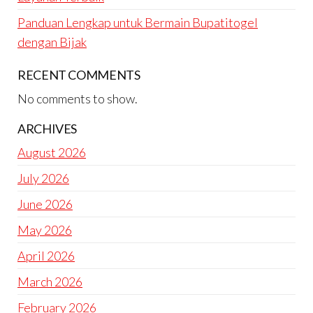
Panduan Lengkap untuk Bermain Bupatitogel
dengan Bijak
RECENT COMMENTS
No comments to show.
ARCHIVES
August 2026
July 2026
June 2026
May 2026
April 2026
March 2026
February 2026