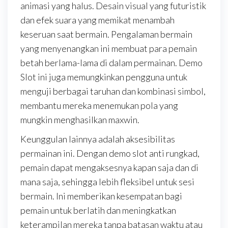
animasi yang halus. Desain visual yang futuristik
dan efek suara yang memikat menambah
keseruan saat bermain. Pengalaman bermain
yang menyenangkan ini membuat para pemain
betah berlama-lama di dalam permainan. Demo
Slot ini juga memungkinkan pengguna untuk
menguji berbagai taruhan dan kombinasi simbol,
membantu mereka menemukan pola yang
mungkin menghasilkan maxwin.
Keunggulan lainnya adalah aksesibilitas
permainan ini. Dengan demo slot anti rungkad,
pemain dapat mengaksesnya kapan saja dan di
mana saja, sehingga lebih fleksibel untuk sesi
bermain. Ini memberikan kesempatan bagi
pemain untuk berlatih dan meningkatkan
keterampilan mereka tanpa batasan waktu atau