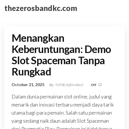
Skip
thezerosbandkc.com
to
the
content
Menangkan
Keberuntungan: Demo
Slot Spaceman Tanpa
Rungkad
October 21, 2025
By
fOT8EJXjf0m8ov5
Off
Dalam dunia permainan slot online, judul yang
menarik dan inovasi terbaru menjadi daya tarik
utama bagi para pemain. Salah satu permainan
yang sedang naik daun adalah Slot Spaceman
dari Pragmatic Play. Permainan ini tidak hanya