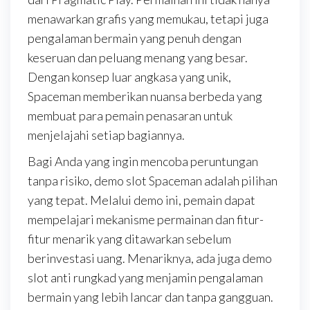
menawarkan grafis yang memukau, tetapi juga
pengalaman bermain yang penuh dengan
keseruan dan peluang menang yang besar.
Dengan konsep luar angkasa yang unik,
Spaceman memberikan nuansa berbeda yang
membuat para pemain penasaran untuk
menjelajahi setiap bagiannya.
Bagi Anda yang ingin mencoba peruntungan
tanpa risiko, demo slot Spaceman adalah pilihan
yang tepat. Melalui demo ini, pemain dapat
mempelajari mekanisme permainan dan fitur-
fitur menarik yang ditawarkan sebelum
berinvestasi uang. Menariknya, ada juga demo
slot anti rungkad yang menjamin pengalaman
bermain yang lebih lancar dan tanpa gangguan.