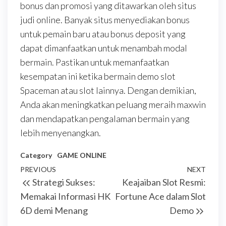
bonus dan promosi yang ditawarkan oleh situs
judi online. Banyak situs menyediakan bonus
untuk pemain baru atau bonus deposit yang
dapat dimanfaatkan untuk menambah modal
bermain. Pastikan untuk memanfaatkan
kesempatan ini ketika bermain demo slot
Spaceman atau slot lainnya. Dengan demikian,
Anda akan meningkatkan peluang meraih maxwin
dan mendapatkan pengalaman bermain yang
lebih menyenangkan.
Category
GAME ONLINE
Post
Previous
PREVIOUS
NEXT
Next
Strategi Sukses:
Keajaiban Slot Resmi:
navigation
Post
Post
Memakai Informasi HK
Fortune Ace dalam Slot
6D demi Menang
Demo