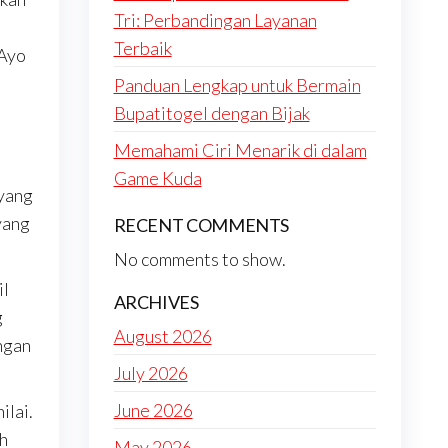
Tri: Perbandingan Layanan
Terbaik
 Ayo
Panduan Lengkap untuk Bermain
Bupatitogel dengan Bijak
Memahami Ciri Menarik di dalam
Game Kuda
 yang
yang
RECENT COMMENTS
No comments to show.
il
ARCHIVES
g
August 2026
ngan
July 2026
June 2026
ilai.
ih
May 2026