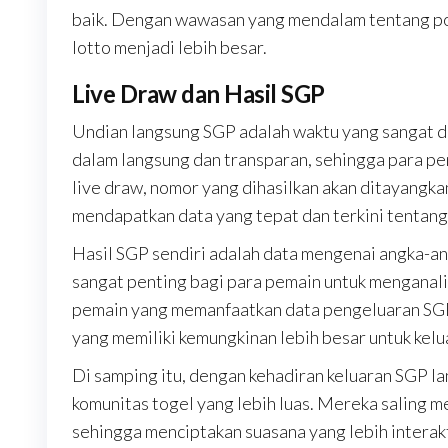
baik. Dengan wawasan yang mendalam tentang pol
lotto menjadi lebih besar.
Live Draw dan Hasil SGP
Undian langsung SGP adalah waktu yang sangat di
dalam langsung dan transparan, sehingga para pe
live draw, nomor yang dihasilkan akan ditayangk
mendapatkan data yang tepat dan terkini tentang 
Hasil SGP sendiri adalah data mengenai angka-angk
sangat penting bagi para pemain untuk menganali
pemain yang memanfaatkan data pengeluaran SG
yang memiliki kemungkinan lebih besar untuk kelua
Di samping itu, dengan kehadiran keluaran SGP la
komunitas togel yang lebih luas. Mereka saling m
sehingga menciptakan suasana yang lebih interakt