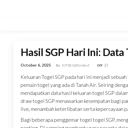
Skip
to
the
content
Hasil SGP Hari Ini: Data
October 6, 2025
By
fOT8EJXjf0m8ov5
Off
Keluaran Togel SGP pada hari ini menjadi sebuah 
pemain togel yang ada di Tanah Air. Seiring deng
mendapatkan data hasil keluaran togel SGP dalam 
draw togel SGP menawarkan kesempatan bagi par
live, menambah keterlibatan serta kepercayaan pa
Bagi beberapa penggemar togel togel SGP, meng
penting. Di samping membantu para peserta dala