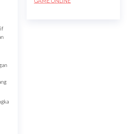
GAME ONLINE
if
an
gan
ang
ngka