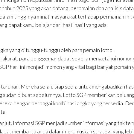
tahun 2025 yang akan datang, peramalan dan analisis data
 dalam tingginya minat masyarakat terhadap permainan ini.
ang dapat kamu belajar dari hasil hasil yang ada.
ngka yang ditunggu-tunggu oleh para pemain lotto.
n akurat, para penggemar dapat segera mengetahui nomor
GP hari ini menjadi momen yang vital bagi banyak pemain 
 taruhan. Mereka selalu siap sedia untuk mengabadikan has
g sudah dibuat sebelumnya. Lotto SGP memberikan peluan
 mereka dengan berbagai kombinasi angka yang tersedia. De
ta.
njut, informasi SGP menjadi sumber informasi yang tak tern
e dapat membantu anda dalam merumuskan strategi yang leb