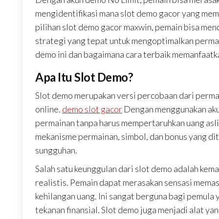
mengidentifikasi mana slot demo gacor yang mem
pilihan slot demo gacor maxwin, pemain bisa m
strategi yang tepat untuk mengoptimalkan permain
demo ini dan bagaimana cara terbaik memanfaatk
Apa Itu Slot Demo?
Slot demo merupakan versi percobaan dari permai
online.
demo slot gacor
Dengan menggunakan akun
permainan tanpa harus mempertaruhkan uang asl
mekanisme permainan, simbol, dan bonus yang d
sungguhan.
Salah satu keunggulan dari slot demo adalah k
realistis. Pemain dapat merasakan sensasi memasa
kehilangan uang. Ini sangat berguna bagi pemula
tekanan finansial. Slot demo juga menjadi alat y