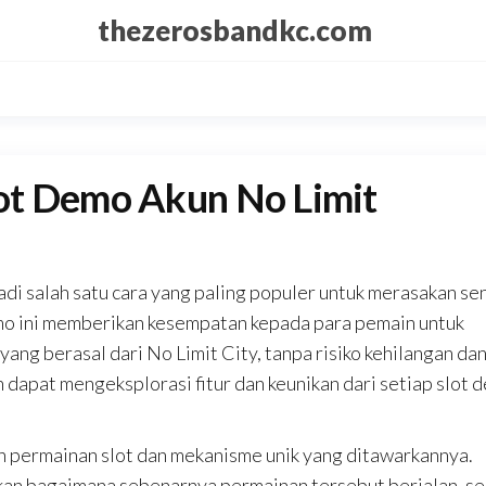
thezerosbandkc.com
ot Demo Akun No Limit
adi salah satu cara yang paling populer untuk merasakan se
mo ini memberikan kesempatan kepada para pemain untuk
yang berasal dari No Limit City, tanpa risiko kehilangan da
apat mengeksplorasi fitur dan keunikan dari setiap slot 
in permainan slot dan mekanisme unik yang ditawarkannya.
an bagaimana sebenarnya permainan tersebut berjalan, se